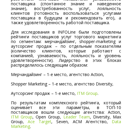
поставщика (спонтанное знание и наведенное
знание), востребованность услуг, лояльность
клиентов (готовность воспользоваться услугами
поставщика в будущем и рекомендовать его), а
также удовлетворенность работой поставщика.
Для исследования в INFOLine были подготовлены
рейтинги поставщиков услуг торгового маркетинга
по сегментам: мерчандайзинг, shopper-marketing и
аутсорсинг продаж – по отдельным показателям
(количество клиентов, которые работают с
компанией, узнаваемость, лояльность и уровень
удовлетворенности). Лидерство в этих блоках
распределилось следующим образом:
Мерчандайзинг – 1-е место, агентство Action,
Shopper Marketing – 1-е место, агентство Diversity,
Аутсорсинг продаж – 1-е место,
ITM Group
.
По результатам комплексного рейтинга, который
оценивает все эти параметры, в ТОП-10
поставщиков вошли следующие агентства: Action,
ITM Group
, Open Group,
Leader Team
, Diversity, Max
Group,
Ace Target
, Seven, АСМ Агентство,
Data
Marketing
.