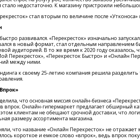
 стало недостаточно. К магазину пристроили небольшо
ерекресток» стал вторым по величине после «Утконоса»
н
быстро развивался. «Перекресток» изначально запускал
ался в новый формат, стал отдельным направлением би
евой аудиторией. В то же время к 2020 году оказалось,
ой Перекресток», «Перекресток Быстро» и «Онлайн Пере
чий между ними.
ндинга к своему 25-летию компания решила разделить 
равления.
 Впрок»
елила, что основная миссия онлайн-бизнеса «Перекрес
в впрок. Онлайн-гипермаркет предлагает обширный кат
 этом клиентам не обещают срочной доставки, что логи
ная размеру ассортимента магазина.
яли, что название «Онлайн Перекресток» не отражает 
лось короткое и емкое слово «впрок», ведь впрок пок