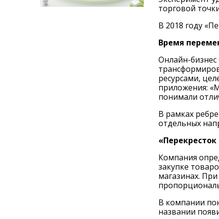
торговой точки
В 2018 году «П
Время переме
Онлайн-бизнес 
трансформиров
ресурсами, цел
приложения: «М
понимали отли
В рамках ребре
отдельных нап
«Перекресток
Компания опред
закупке товаро
магазинах. При
пропорциональ
В компании пон
названии появи