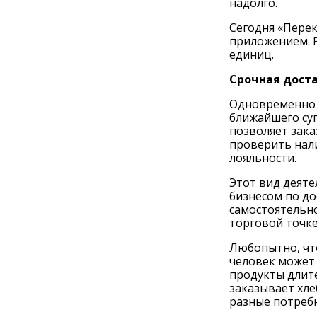
надолго.
Сегодня «Пере
приложением. Р
единиц.
С
рочная дост
Одновременно с
ближайшего суп
позволяет зака
проверить нал
лояльности.
Этот вид деят
бизнесом по до
самостоятельно
торговой точке
Любопытно, что
человек может 
продукты длите
заказывает хле
разные потребн