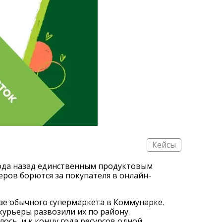
Кейсы
года назад единственным продуктовым
еров борются за покупателя в онлайн-
азе обычного супермаркета в Коммунарке.
урьеры развозили их по району.
лось, и к концу года ресурсов одной