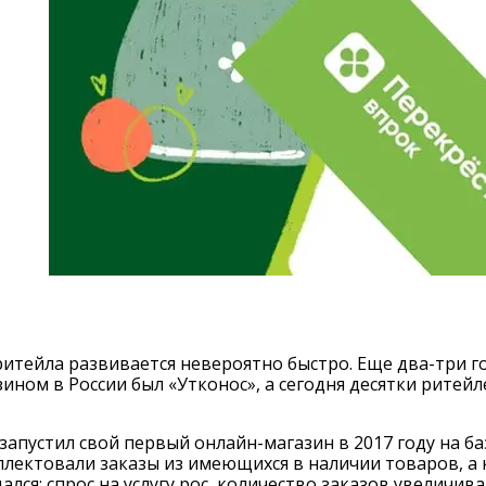
ритейла развивается невероятно быстро. Еще два-три 
ином в России был «Утконос», а сегодня десятки ритейл
запустил свой первый онлайн-магазин в 2017 году на б
ектовали заказы из имеющихся в наличии товаров, а к
ался: спрос на услугу рос, количество заказов увеличива