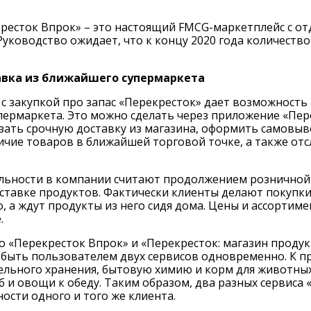
кресток Впрок» – это настоящий FMCG-маркетплейс с о
уководство ожидает, что к концу 2020 года количество
авка из ближайшего супермаркета
 закупкой про запас «Перекресток» дает возможность
ермаркета. Это можно сделать через приложение «Пере
зать срочную доставку из магазина, оформить самовыв
ичие товаров в ближайшей торговой точке, а также от
ельности в компании считают продолжением розничной 
ставке продуктов. Фактически клиенты делают покупки 
, а ждут продукты из него сидя дома. Цены и ассортим
.
 «Перекресток Впрок» и «Перекресток: магазин продукт
быть пользователем двух сервисов одновременно. К при
льного хранения, бытовую химию и корм для животных 
б и овощи к обеду. Таким образом, два разных сервиса
ости одного и того же клиента.