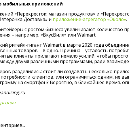
о мобильных приложений
ний «Перекресток: магазин продуктов» и «Перекресток 
Пятерочка Доставка» и
приложение-агрегатор «Около»
.
ритейлеры с ростом бизнеса увеличивают количество п
ения – например, «ВкусВилл» или Walmart.
кий ритейл-гигант Walmart в марте 2020 года объедини
енных товаров – в одно. Причина – усталость потреби
нятые клиенты прилагают немало усилий, чтобы просто 
между двумя различными программами, ради взаимодей
ров разделились: стоит ли создавать несколько прил
потребности клиентов, или ограничиться одним, не в
рамму на смартфон? Вероятно, в ближайшее время, опыт
andising.ru
орговля
ентариев...