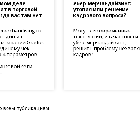
амом деле
Убер-мерчандайзинг:
ит в торговой
утопия или решение
огда вас там нет
кадрового вопроса?
merchandising.ru
Могут ли современные
 один из
технологии, и в частности
 компании Gradus:
убер-мерчандайзинг,
единому чек-
решить проблему нехватк
164 параметров
кадров?
инговой сети
..
о всем публикациям