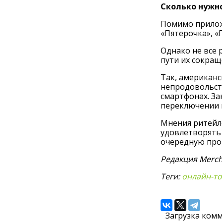
Сколько нужн
Помимо приложе
«Пятерочка», «
Однако не все 
пути их сокращ
Так, американс
непродовольств
смартфонах. За
переключении 
Мнения ритейле
удовлетворять 
очередную прог
Редакция Merch
Теги:
онлайн-т
Загрузка комм