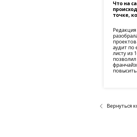
Что на с
происход
точке, к
Редакция 
разобрала
проектов
аудит по 
листу из 
позволил
франчайз
повысить.
Вернуться к