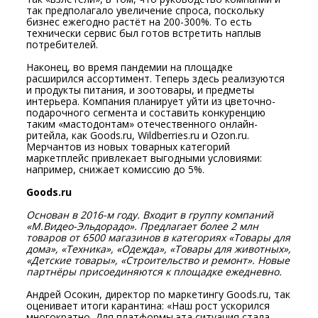
так предполагало увеличение спроса, поскольку
бизнес ежегодно растёт на 200-300%. То есть
технически сервис был готов встретить наплыв
потребителей.
Наконец, во время пандемии на площадке
расширился ассортимент. Теперь здесь реализуются
и продукты питания, и зоотовары, и предметы
интерьера. Компания планирует уйти из цветочно-
подарочного сегмента и составить конкуренцию
таким «мастодонтам» отечественного онлайн-
ритейла, как Goods.ru, Wildberries.ru и Ozon.ru.
Мерчантов из новых товарных категорий
маркетплейс привлекает выгодными условиями:
например, снижает комиссию до 5%.
Goods.ru
Основан в 2016-м году. Входит в группу компаний
«М.Видео-Эльдорадо». Предлагает более 2 млн
товаров от 6500 магазинов в категориях «Товары для
дома», «Техника», «Одежда», «Товары для животных»,
«Детские товары», «Строительство и ремонт». Новые
партнёры присоединяются к площадке ежедневно.
Андрей Осокин, директор по маркетингу Goods.ru, так
оценивает итоги карантина: «Наш рост ускорился
многократно. Для платформы эта ситуация стала