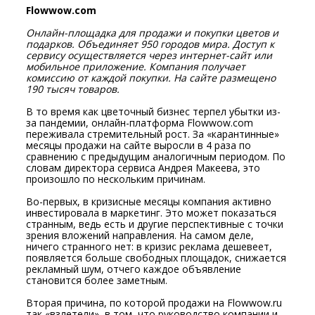
Flowwow.com
Онлайн-площадка для продажи и покупки цветов и
подарков. Объединяет 950 городов мира. Доступ к
сервису осуществляется через интернет-сайт или
мобильное приложение. Компания получает
комиссию от каждой покупки. На сайте размещено
190 тысяч товаров.
В то время как цветочный бизнес терпел убытки из-
за пандемии, онлайн-платформа Flowwow.com
переживала стремительный рост. За «карантинные»
месяцы продажи на сайте выросли в 4 раза по
сравнению с предыдущим аналогичным периодом. По
словам директора сервиса Андрея Макеева, это
произошло по нескольким причинам.
Во-первых, в кризисные месяцы компания активно
инвестировала в маркетинг. Это может показаться
странным, ведь есть и другие перспективные с точки
зрения вложений направления. На самом деле,
ничего странного нет: в кризис реклама дешевеет,
появляется больше свободных площадок, снижается
рекламный шум, отчего каждое объявление
становится более заметным.
Вторая причина, по которой продажи на Flowwow.ru
так «взлетели», в том, что руководство компании и