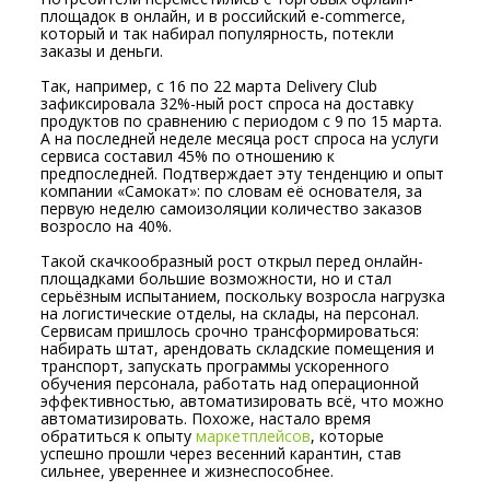
площадок в онлайн, и в российский e-commerce,
который и так набирал популярность, потекли
заказы и деньги.
Так, например, с 16 по 22 марта Delivery Club
зафиксировала 32%-ный рост спроса на доставку
продуктов по сравнению с периодом с 9 по 15 марта.
А на последней неделе месяца рост спроса на услуги
сервиса составил 45% по отношению к
предпоследней. Подтверждает эту тенденцию и опыт
компании «Самокат»: по словам её основателя, за
первую неделю самоизоляции количество заказов
возросло на 40%.
Такой скачкообразный рост открыл перед онлайн-
площадками большие возможности, но и стал
серьёзным испытанием, поскольку возросла нагрузка
на логистические отделы, на склады, на персонал.
Сервисам пришлось срочно трансформироваться:
набирать штат, арендовать складские помещения и
транспорт, запускать программы ускоренного
обучения персонала, работать над операционной
эффективностью, автоматизировать всё, что можно
автоматизировать. Похоже, настало время
обратиться к опыту
маркетплейсов
, которые
успешно прошли через весенний карантин, став
сильнее, увереннее и жизнеспособнее.