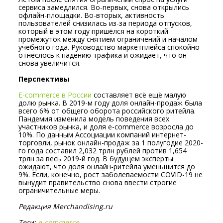
сервиса замедлился. Во-первых, снова открылись
офлайн-площадки. Во-вторых, активность
пользователей снизилась из-за периода отпусков,
который в этом году пришёлся на короткий
промежуток между снятием ограничений и началом
учебного года. Руководство маркетплейса спокойно
отнеслось к падению трафика и ожидает, что он
снова увеличится.
Перспективы
E-commerce в России
составляет всё ещё малую
долю рынка. В 2019-м году доля онлайн-продаж была
всего 6% от общего оборота российского ритейла.
Пандемия изменила модель поведения всех
участников рынка, и доля e-commerce возросла до
10%. По данным Ассоциации компаний интернет-
торговли, рынок онлайн-продаж за 1 полугодие 2020-
го года составил 2,032 трлн рублей против 1,654
трлн за весь 2019-й год. В будущем эксперты
ожидают, что доля онлайн-ритейла уменьшится до
9%. Если, конечно, рост заболеваемости COVID-19 не
вынудит правительство снова ввести строгие
ограничительные меры.
Редакция Merchandising.ru
Теги:
e-commerce