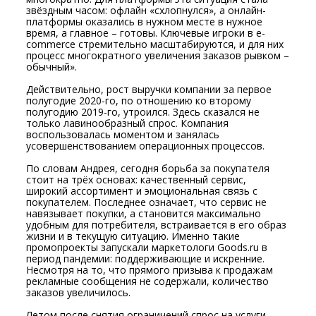
звёздным часом: офлайн «схлопнулся», а онлайн-
платформы оказались в нужном месте в нужное
время, а главное – готовы. Ключевые игроки в e-
commerce стремительно масштабируются, и для них
процесс многократного увеличения заказов рывком –
обычный».
Действительно, рост выручки компании за первое
полугодие 2020-го, по отношению ко второму
полугодию 2019-го, утроился. Здесь сказался не
только лавинообразный спрос. Компания
воспользовалась моментом и занялась
усовершенствованием операционных процессов.
По словам Андрея, сегодня борьба за покупателя
стоит на трёх основах: качественный сервис,
широкий ассортимент и эмоциональная связь с
покупателем. Последнее означает, что сервис не
навязывает покупки, а становится максимально
удобным для потребителя, встраивается в его образ
жизни и в текущую ситуацию. Именно такие
промопроекты запускали маркетологи Goods.ru в
период пандемии: поддерживающие и искренние.
Несмотря на то, что прямого призыва к продажам
рекламные сообщения не содержали, количество
заказов увеличилось.
Летом после снятия ограничений спрос на услуги