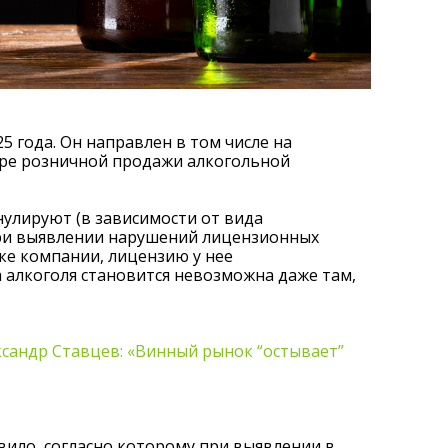
 года. Он направлен в том числе на
ере розничной продажи алкогольной
нулируют (в зависимости от вида
ри выявлении нарушений лицензионных
чке компании, лицензию у нее
 алкоголя становится невозможна даже там,
ксандр Ставцев: «Винный рынок “остывает”
вило, согласно которому при выявлении в