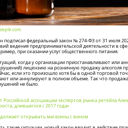
reepik.com
 подписал федеральный закон № 274-ФЗ от 31 июля 2025
овий ведения предпринимательской деятельности в сф
ример, при оказании услуг общественного питания.
итуаций, когда у организации приостанавливают или ан
рушений) лицензию на розничную продажу алкоголя п
йчас, если это произошло хотя бы в одной торговой то
ют или аннулируют в полном объеме. Так что продажа
рушений не было.
 Российской ассоциации экспертов рынка ретейла Але
роста, длившегося с 2017 года»
одолжает открывать магазины с вином
ь такие ситуации, новый закон вводит в действие пра