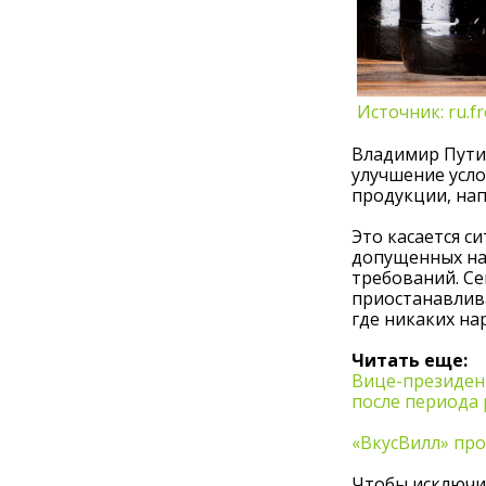
Источник: ru.f
Владимир Путин
улучшение усл
продукции, нап
Это касается с
допущенных на
требований. Се
приостанавлива
где никаких на
Читать еще:
Вице-президент
после периода 
«ВкусВилл» пр
Чтобы исключит