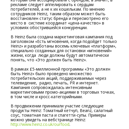
рекламе следует аппелировать к сердцам
потребителей, а не к их кошелькам. По мнению
сотрудников Heinz, таким образом может быть
восстановлен статус бренда и пересмотрено его
место в системе координат «цена-качество» в
условиях обострившейся конкуренции.
В Heinz была создана маркетинговая кампания под
заголовком «Есть мгновения, когда подойдет только
Heinz» и разработаны восемь ключевых «платформ»,
специально созданных для остановки «мгновений»
жизни, когда люди должны будут автоматически
понять, что «Это должен быть Heinz».
В рамках £5-миллионной программы «Это должен
быть Heinz» было проведено множество
потребительских акций, поддерживаемых через
телевидение, радио, печать, PR и интернет.
Кампания сопровождалась интенсивным
маркетинговыми промо-акциями в торговых точках,
в том числе и кросс-категорийными.
В продвижении принимали участие следующие
продукты Heinz: Томатный кетчуп, Beanz, салатный
соус, томатная паста и спагетти-супы. Примеры
можно увидеть на вебстранице Heinz:
http://www.heinz.co.uk/ourfood
.