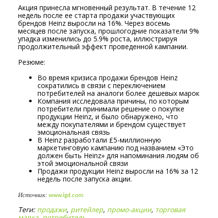
Акция принесла мгновенный результат. В течение 12
недель после ее старта продажи участвующих
брендов Heinz выросли на 16%. Через восемь
месяцев после запуска, прошлогодние показатели 9%
упадка изменились до 5.9% роста, иллюстрируя
продолжительный эффект проведенной кампании.
Резюме:
Во время кризиса продажи брендов Heinz
сократились в связи с переключением
потребителей на аналоги более дешевых марок
Компания исследовала причины, по которым
потребители принимали решение о покупке
продукции Heinz, и было обнаружено, что
между покупателями и брендом существует
эмоциональная связь
В Heinz разработали £5-миллионную
маркетинговую кампанию под названием «Это
должен быть Heinz» для напоминания людям об
этой эмоциональной связи
Продажи продукции Heinz выросли на 16% за 12
недель после запуска акции.
Источник:
www.igd.com
Теги:
продажи
,
ритейлер
,
промо-акции
,
торговая
марка
,
потребитель