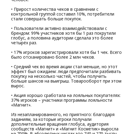
• Прирост количества чеков в сравнении с
контрольной группой составил 10%, потребители
стали совершать больше покупок.
• Пользователи активно взаимодействовали с
брендом: 99% участников хотя бы 1 раз покрутили
глобус, а половина аудитории сделала это более
четырёх раз.
• 17% игроков зарегистрировали хотя бы 1 чек. Всего
было отсканировано более 2 млн чеков.
• Средний чек во время акции стал меньше, но этот
эффект был ожидаем: люди предпочитали разбивать
покупку на несколько частей, чтобы получить
больше шансов на выигрыш. Товарооборот при этом
вырос.
• Акция хорошо сработала на лояльных покупателях:
37% игроков – участники программы лояльности
«Магнит».
Из незапланированного, но приятного: благодаря
заданиям, за которые игроки получали
дополнительные вращения глобуса, аудитория
сообществ «Магнит» и «Магнит Косметик» выросла
на 700%. В абсолютных числах это 740 и 270 тысяч