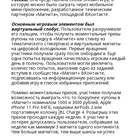
которую можно было сыграть через мобильное
мини-приложение, разработанное техническим
партнёром «Магнита», площадкой ВКонтакте.
Основным игровым элементом был
виртуальный глобус.
Пользователи раскручивали
его пальцем, чтобы получить моментальные призы
(купоны на скидку в «Магните» или стикер из
тематического стикерпака) и виртуальные магниты
на цифровой холодильник. Первые вращения
участники получали сразу после онбординга. Ещё
одна попытка вращения начислялась игрокам каждый
день в полночь. Пользователи могли увеличить
количество попыток, выполнив одно из заданий:
вступив в сообщества «Магнит» ВКонтакте,
подписавшись на информационную рассылку или
добавив игру в список избранных приложений.
Помимо моментальных призов, участники получали
возможность выиграть что-то покрупнее: купоны в
«Магнит» номиналом 1000 и 3000 рублей, Apple
iPhone 11 Pro 64Гб, наушники AirPods 2 или
портативную колонку JBL Charge 4. Розыгрыш этих
призов проходил каждую неделю. К участию в
лотерее допускались пользователи, собравшие за
неделю как минимум 3 магнита одного континента.
Чем больше магнитов, тем выше шансы на успех.