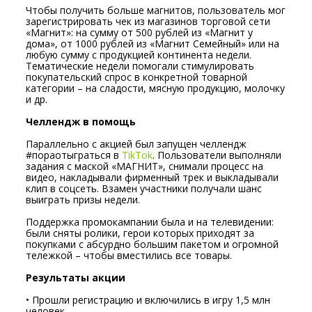
Чтобы получить больше магнитов, пользователь мог
зарегистрировать чек из магазинов торговой сети
«Магнит»: на сумму от 500 рублей из «Магнит у
дома», от 1000 рублей из «Магнит Семейный» или на
любую сумму с продукцией континента недели.
Тематические недели помогали стимулировать
покупательский спрос в конкретной товарной
категории – на сладости, мясную продукцию, молочку
и др.
Челлендж в помощь
Параллельно с акцией был запущен челлендж
#пораотыграться в
TikTok
. Пользователи выполняли
задания с маской «МАГНИТ», снимали процесс на
видео, накладывали фирменный трек и выкладывали
клип в соцсеть. Взамен участники получали шанс
выиграть призы недели.
Поддержка промокампании была и на телевидении:
были сняты ролики, герои которых приходят за
покупками с абсурдно большим пакетом и огромной
тележкой – чтобы вместились все товары.
Результаты акции
• Прошли регистрацию и включились в игру 1,5 млн
человек.