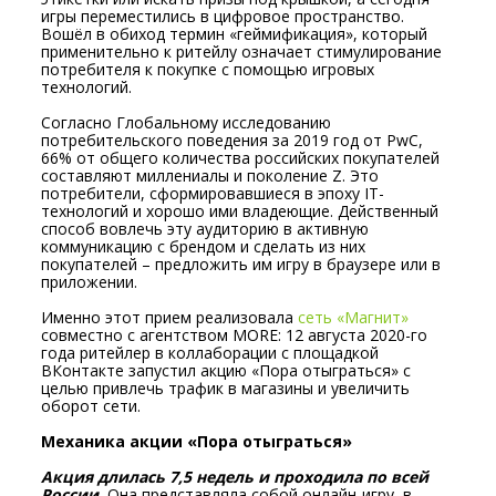
игры переместились в цифровое пространство.
Вошёл в обиход термин «геймификация», который
применительно к ритейлу означает стимулирование
потребителя к покупке с помощью игровых
технологий.
Согласно Глобальному исследованию
потребительского поведения за 2019 год от PwC,
66% от общего количества российских покупателей
составляют миллениалы и поколение Z. Это
потребители, сформировавшиеся в эпоху IT-
технологий и хорошо ими владеющие. Действенный
способ вовлечь эту аудиторию в активную
коммуникацию с брендом и сделать из них
покупателей – предложить им игру в браузере или в
приложении.
Именно этот прием реализовала
сеть «Магнит»
совместно с агентством MORE: 12 августа 2020-го
года ритейлер в коллаборации с площадкой
ВКонтакте запустил акцию «Пора отыграться» с
целью привлечь трафик в магазины и увеличить
оборот сети.
Механика акции «Пора отыграться»
Акция длилась 7,5 недель и проходила по всей
России.
Она представляла собой онлайн-игру, в