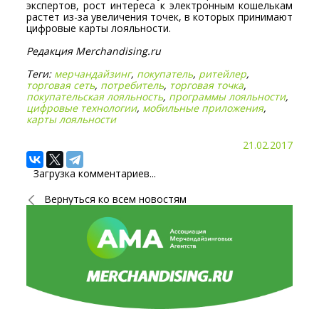
экспертов, рост интереса к электронным кошелькам
растет из-за увеличения точек, в которых принимают
цифровые карты лояльности.
Редакция Merchandising.ru
Теги:
мерчандайзинг
,
покупатель
,
ритейлер
,
торговая сеть
,
потребитель
,
торговая точка
,
покупательская лояльность
,
программы лояльности
,
цифровые технологии
,
мобильные приложения
,
карты лояльности
21.02.2017
Загрузка комментариев...
Вернуться ко всем новостям