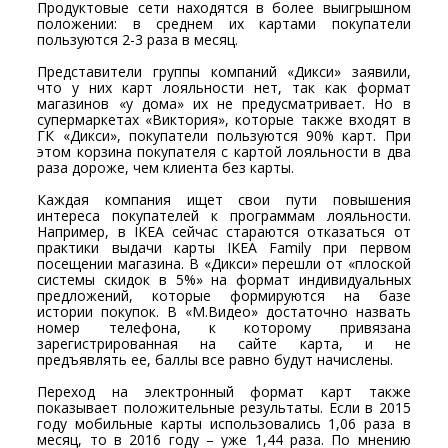
Продуктовые сети находятся в более выигрышном
положении: в среднем их картами покупатели
пользуются 2-3 раза в месяц.
Представители группы компаний «Дикси» заявили,
что у них карт лояльности нет, так как формат
магазинов «у дома» их не предусматривает. Но в
супермаркетах «Виктория», которые также входят в
ГК «Дикси», покупатели пользуются 90% карт. При
этом корзина покупателя с картой лояльности в два
раза дороже, чем клиента без карты.
Каждая компания ищет свои пути повышения
интереса покупателей к программам лояльности.
Например, в IKEA сейчас стараются отказаться от
практики выдачи карты IKEA Family при первом
посещении магазина. В «Дикси» перешли от «плоской
системы скидок в 5%» на формат индивидуальных
предложений, которые формируются на базе
истории покупок. В «М.Видео» достаточно назвать
номер телефона, к которому привязана
зарегистрированная на сайте карта, и не
предъявлять ее, баллы все равно будут начислены.
Переход на электронный формат карт также
показывает положительные результаты. Если в 2015
году мобильные карты использовались 1,06 раза в
месяц, то в 2016 году – уже 1,44 раза. По мнению