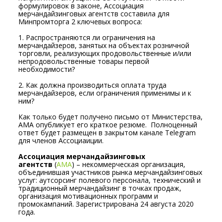
формулировок в законе, Ассоциация
мерчандайзинговых агентств составила для
Минпромторга 2 ключевых вопроса:
1. Распространяются ли ограничения на
мерчандайзеров, занятых на объектах розничной
торговли, реализующих продовольственные и/или
непродовольственные товары первой
необходимости?
2. Как должна производиться оплата труда
мерчандайзеров, если ограничения применимы и к
ним?
Как только будет получено письмо от Министерства,
АМА опубликует его краткое резюме. Полноценный
ответ будет размещен в закрытом канале Telegram
для членов Ассоциаиции.
Ассоциация мерчандайзинговых
агентств
(
АМА
) – некоммерческая организация,
объединившая участников рынка мерчандайзинговых
услуг: аутсорсинг полевого персонала, технический и
традиционный мерчандайзинг в точках продаж,
организация мотивационных программ и
промокампаний. Зарегистрирована 24 августа 2020
года.