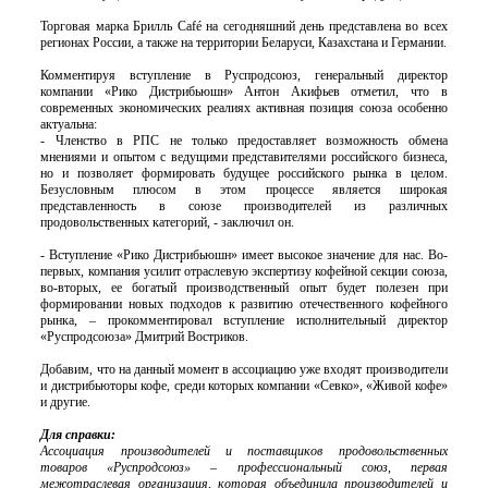
Торговая марка Брилль Café на сегодняшний день представлена во всех
регионах России, а также на территории Беларуси, Казахстана и Германии.
Комментируя вступление в Руспродсоюз, генеральный директор
компании «Рико Дистрибьюшн» Антон Акифьев отметил, что в
современных экономических реалиях активная позиция союза особенно
актуальна:
- Членство в РПС не только предоставляет возможность обмена
мнениями и опытом с ведущими представителями российского бизнеса,
но и позволяет формировать будущее российского рынка в целом.
Безусловным плюсом в этом процессе является широкая
представленность в союзе производителей из различных
продовольственных категорий, - заключил он.
- Вступление «Рико Дистрибьюшн» имеет высокое значение для нас. Во-
первых, компания усилит отраслевую экспертизу кофейной секции союза,
во-вторых, ее богатый производственный опыт будет полезен при
формировании новых подходов к развитию отечественного кофейного
рынка, – прокомментировал вступление исполнительный директор
«Руспродсоюза» Дмитрий Востриков.
Добавим, что на данный момент в ассоциацию уже входят производители
и дистрибьюторы кофе, среди которых компании «Севко», «Живой кофе»
и другие.
Для справки:
Ассоциация производителей и поставщиков продовольственных
товаров «Руспродсоюз» – профессиональный союз, первая
межотраслевая организация, которая объединила производителей и