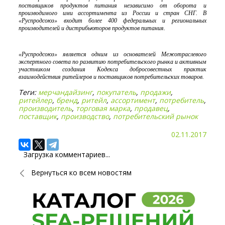
поставщиков продуктов питания независимо от оборота и
производимого ими ассортимента из России и стран СНГ. В
«Руспродсоюз» входит более 400 федеральных и региональных
производителей и дистрибьюторов продуктов питания.
«Руспродсоюз» является одним из основателей Межотраслевого
экспертного совета по развитию потребительского рынка и активным
участником создания Кодекса добросовестных практик
взаимодействия ритейлеров и поставщиков потребительских товаров.
Теги:
мерчандайзинг
,
покупатель
,
продажи
,
ритейлер
,
бренд
,
ритейл
,
ассортимент
,
потребитель
,
производитель
,
торговая марка
,
продавец
,
поставщик
,
производство
,
потребительский рынок
02.11.2017
Загрузка комментариев...
Вернуться ко всем новостям