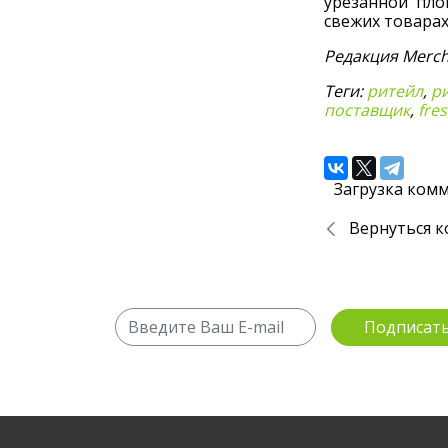
урезанной пло
свежих товарах
Редакция Merch
Теги:
ритейл
,
р
поставщик
,
fre
Загрузка комм
Вернуться к