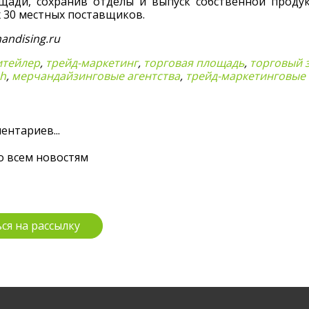
щади, сохранив отделы и выпуск собственной проду
 30 местных поставщиков.
andising.ru
итейлер
,
трейд-маркетинг
,
торговая площадь
,
торговый 
sh
,
мерчандайзинговые агентства
,
трейд-маркетинговые 
ентариев...
о всем новостям