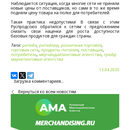
Наблюдается ситуация, когда многие сети не приняли
новые цены от поставщиков, но сами в то же время
подняли цену товара на полке для потребителей.
Такая практика недопустима! В связи с этим
Руспродсоюз обратился к сетям с предложением
снизить свои наценки для роста доступности
базовых продуктов для граждан страны.
Теги:
ритейл
,
ритейлер
,
розничная торговля
,
торговая сеть
,
продукты питания
,
поставщик
,
потребитель
,
мерчандайзинговые агентства
,
трейд-
маркетинговые агентства
13.04.2020
Загрузка комментариев...
Вернуться ко всем новостям