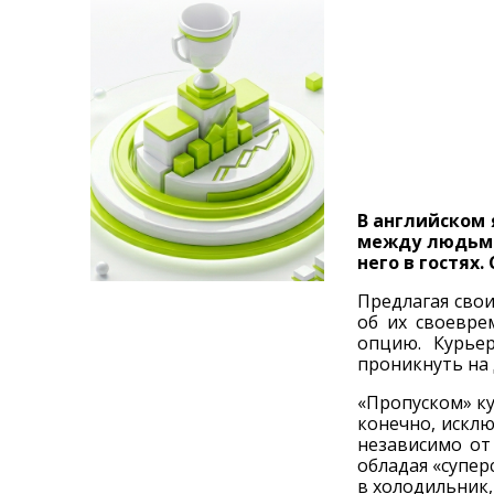
В английском 
между людьми
него в гостях
Предлагая сво
об их своевре
опцию. Курье
проникнуть на
«Пропуском» ку
конечно, исклю
независимо от
обладая «супер
в холодильник,