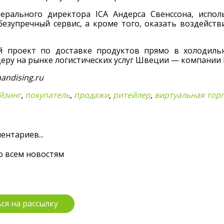
ерального директора ICA Андерса Свенссона, испол
безупречный сервис, а кроме того, оказать воздейст
 проект по доставке продуктов прямо в холодильни
еру на рынке логистических услуг Швеции — компании 
andising.ru
йзинг
,
покупатель
,
продажи
,
ритейлер
,
виртуальная тор
ентариев...
о всем новостям