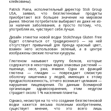
клейковины).
Patrick Piana, исполнительный директор Stoli Group
USA, заявил, что безглютеновые продукты
приобретают всё большее значение на мировом
рынке. Многие потребители выбирают их даже не из-
за наличия заболевания, а просто потому, что,
употребляя их, чувствуют себя лучше.
Дизайн этикетки новой водки Stolichnaya Gluten Free
будет отличаться от традиционного — на ней
отсутствует привычный для бренда красный цвет,
взамен него использован зеленый, а в центре
изображены свежие початки кукурузы.
Глютеном называют группу белков, которые
содержатся в некоторых видах злаковых растений —
пшенице, овсе, ржи, ячмене. Одна из фракций
глютена — глиадин — повреждает слизистую
оболочку кишечника у людей, имеющих к этому
предрасположенность, отчего возникает целиакия —
нарушение пищеварения. По данным Всемирной
организации здравоохранения, этим недугом
страдает около 1 % населения планеты.
Однако, несмотря на то что создание безглютеновой
водки кажется весьма полезным изобретением,
существует мнение, что это всего лишь