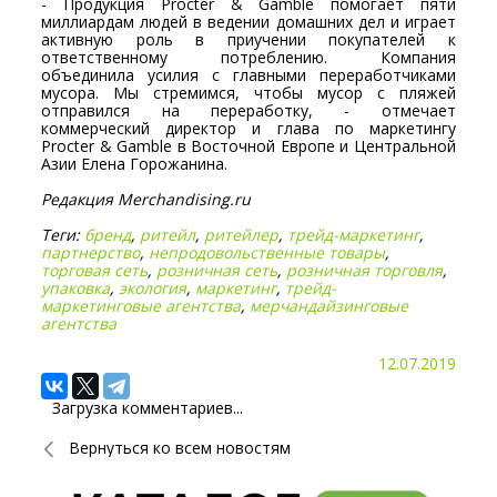
- Продукция Procter & Gamble помогает пяти
миллиардам людей в ведении домашних дел и играет
активную роль в приучении покупателей к
ответственному потреблению. Компания
объединила усилия с главными переработчиками
мусора. Мы стремимся, чтобы мусор с пляжей
отправился на переработку, - отмечает
коммерческий директор и глава по маркетингу
Procter & Gamble в Восточной Европе и Центральной
Азии Елена Горожанина.
Редакция Merchandising.ru
Теги:
бренд
,
ритейл
,
ритейлер
,
трейд-маркетинг
,
партнерство
,
непродовольственные товары
,
торговая сеть
,
розничная сеть
,
розничная торговля
,
упаковка
,
экология
,
маркетинг
,
трейд-
маркетинговые агентства
,
мерчандайзинговые
агентства
12.07.2019
Загрузка комментариев...
Вернуться ко всем новостям