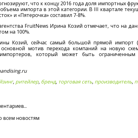
гнозируют, что к концу 2016 года доля импортных фру
объема импорта в этой категории. В III квартале тек
сток» и «Пятерочка» составил 7-8%.
гентства FruitNews Ирина Козий отмечает, что на да
ом на 100%.
ины Козий, сейчас самый большой прямой импорт (
, основной мотив перехода компаний на новую схе
импортеров, который может быть ограниченным 
andising.ru
йзинг
,
ритейлер
,
бренд
,
торговая сеть
,
производитель
,
п
ентариев...
о всем новостям