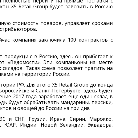
да полностью перейти на прямые поставки с
ы X5 Retail Group будет завозить в Россию
чную стоимость товаров, управляет сроками
истрибьюторов.
йчас компания заключила 100 контрактов с
 продукцию в Россию, здесь он прибегает к
яют «Ведомости». Эти компаньоны на месте
 складов. Такая схема позволяет тратить на
иками на территории России.
ории РФ. Для этого X5 Retail Group до конца
ороссийске и Санкт-Петербурге, здесь будет
ение 2017 года заработает еще один склад в
дь будут обрабатывать мандарины, персики,
ктов и овощей до России на три дня.
ЭС и СНГ, Грузии, Ирана, Сирии, Марокко,
я, ЮАР, Индии, Новой Зеландии, Эквадора,