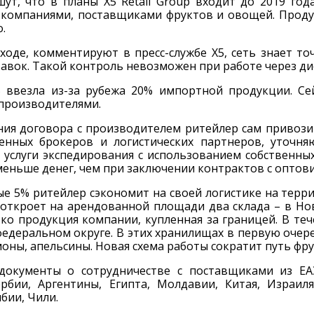
шут, что в планы X5 Retail Group входит до 2019 го
компаниями, поставщиками фруктов и овощей. Продукт
.
ходе, комментируют в пресс-службе Х5, сеть знает то
тавок. Такой контроль невозможен при работе через д
5 ввезла из-за рубежа 20% импортной продукции. Се
производителями.
ния договора с производителем ритейлер сам привозит
енных брокеров и логистических партнеров, уточн
услуги экспедирования с использованием собственных
меньше денег, чем при заключении контрактов с оптов
 5% ритейлер сэкономит на своей логистике на террит
откроет на арендованной площади два склада – в Нов
ко продукция компании, купленная за границей. В теч
едеральном округе. В этих хранилищах в первую очере
оны, апельсины. Новая схема работы сократит путь фру
документы о сотрудничестве с поставщиками из ЕА
рбии, Аргентины, Египта, Молдавии, Китая, Израил
бии, Чили.