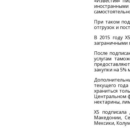
«Известия» пи
иностранными 
самостоятельно
При таком под
отгрузок и пос
В 2015 году X
заграничными 
После подписа
услугам тамож
предоставляют 
закупки на 5% 
Дополнительные
текущего года 
храниться толь
Центральном ф
нектарины, лим
X5 подписала 
Македонии, Се
Мексики, Колум