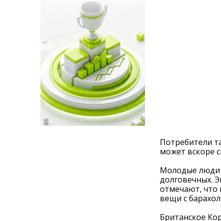
Потребители та
может вскоре с
Молодые люди 
долговечных. 
отмечают, что 
вещи с барахол
Британское Кор