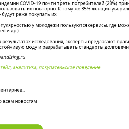
андемии COVID-19 почти треть потребителей (28%) при
пользовать их повторно. К тому же 35% женщин уверили
будут реже покупать их.
пулярностью у молодежи пользуются сервисы, где можн
ed и др.).
а результатах исследования, эксперты предлагают пра
устойчивую моду и разрабатывать стандарты долговечн
andising.ru
итейл
,
аналитика
,
покупательское поведение
ентариев...
о всем новостям