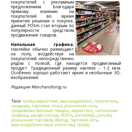
покупателей с
рекламным
предложением. Благодаря
прямому влиянию на
покупателей во время
принятия решения о покупке,
данный POSm стал вторым по
популярности средством
продвижения товаров.
Напольная графика.
Наклейки обычно размещают
на полу, воздействуя на
покупателей непосредственно
рядом с полкой, где находится продвигаемый
продукт. Традиционный размер наклеек – 1-2 кв.м.
Особенно хорошо работают яркие и необычные 3D-
изображения.
Редакция Merchandising.ru
Теги:
трейд-маркетинг
,
мерчандайзинг
,
покупатель
,
продажи
,
торговая точка
,
розничная сеть
,
продовольственные товары
,
маркетинг
,
напольная
графика
,
шелфстоппер
,
POSm
,
ритейлер
,
ритейл
,
розничная торговля
,
бренд
,
торговая сеть
,
мерчандайзинговые агентства
,
трейд-