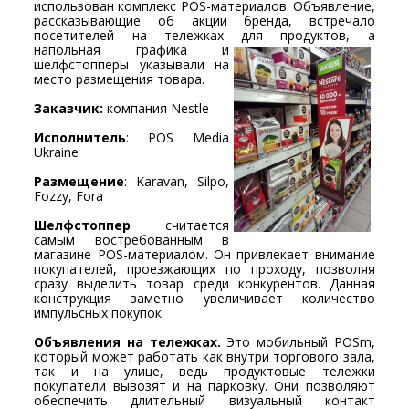
использован комплекс POS-материалов. Объявление,
рассказывающие об акции бренда, встречало
посетителей на тележках для продуктов, а
напольная графика и
шелфстопперы указывали на
место размещения товара.
Заказчик:
компания Nestle
Исполнитель
: POS Media
Ukraine
Размещение
: Karavan, Silpo,
Fozzy, Fora
Шелфстоппер
считается
самым востребованным в
магазине POS-материалом. Он привлекает внимание
покупателей, проезжающих по проходу, позволяя
сразу выделить товар среди конкурентов. Данная
конструкция заметно увеличивает количество
импульсных покупок.
Объявления на тележках.
Это мобильный POSm,
который может работать как внутри торгового зала,
так и на улице, ведь продуктовые тележки
покупатели вывозят и на парковку. Они позволяют
обеспечить длительный визуальный контакт