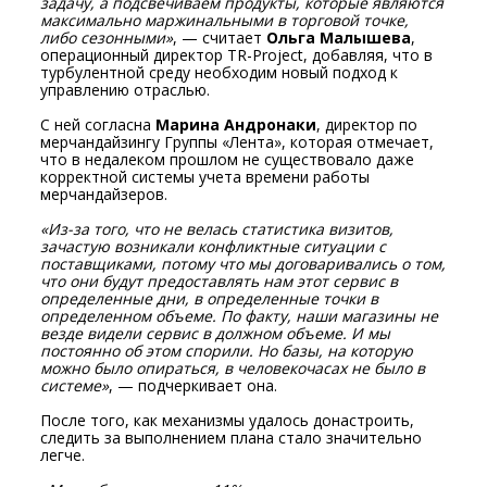
задачу, а подсвечиваем продукты, которые являются
максимально маржинальными в торговой точке,
либо сезонными»
, — считает
Ольга Малышева
,
операционный директор TR-Project, добавляя, что в
турбулентной среду необходим новый подход к
управлению отраслью.
С ней согласна
Марина Андронаки
, директор по
мерчандайзингу Группы «Лента», которая отмечает,
что в недалеком прошлом не существовало даже
корректной системы учета времени работы
мерчандайзеров.
«Из-за того, что не велась статистика визитов,
зачастую возникали конфликтные ситуации с
поставщиками, потому что мы договаривались о том,
что они будут предоставлять нам этот сервис в
определенные дни, в определенные точки в
определенном объеме. По факту, наши магазины не
везде видели сервис в должном объеме. И мы
постоянно об этом спорили. Но базы, на которую
можно было опираться, в человекочасах не было в
системе»
, — подчеркивает она.
После того, как механизмы удалось донастроить,
следить за выполнением плана стало значительно
легче.