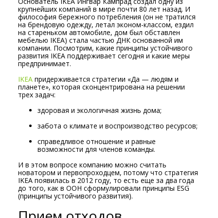
Основатель IKEA Ингвар Кампрад создал одну из
крупнейших компаний в мире почти 80 лет назад. И
философия бережного потребления (он не тратился
на брендовую одежду, летал эконом-классом, ездил
на стареньком автомобиле, дом был обставлен
мебелью IKEA) стала частью ДНК основанной им
компании. Посмотрим, какие принципы устойчивого
развития IKEA поддерживает сегодня и какие меры
предпринимает.
IKEA
придерживается стратегии «Да — людям и
планете», которая сконцентрирована на решении
трех задач:
здоровая и экологичная жизнь дома;
забота о климате и воспроизводство ресурсов;
справедливое отношение и равные
возможности для членов команды.
И в этом вопросе компанию можно считать
новатором и первопроходцем, потому что стратегия
IKEA появилась в 2012 году, то есть еще за два года
до того, как в ООН сформулировали принципы ESG
(принципы устойчивого развития).
Прием отходов