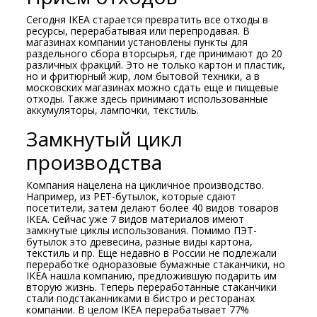
Сегодня IKEA старается превратить все отходы в
ресурсы, перерабатывая или перепродавая. В
магазинах компании установлены пункты для
раздельного сбора вторсырья, где принимают до 20
различных фракций. Это не только картон и пластик,
но и фритюрный жир, лом бытовой техники, а в
московских магазинах можно сдать еще и пищевые
отходы. Также здесь принимают использованные
аккумуляторы, лампочки, текстиль.
Замкнутый цикл
производства
Компания нацелена на цикличное производство.
Например, из PET-бутылок, которые сдают
посетители, затем делают более 40 видов товаров
IKEA. Сейчас уже 7 видов материалов имеют
замкнутые циклы использования. Помимо ПЭТ-
бутылок это древесина, разные виды картона,
текстиль и пр. Еще недавно в России не подлежали
переработке одноразовые бумажные стаканчики, но
IKEA нашла компанию, предложившую подарить им
вторую жизнь. Теперь переработанные стаканчики
стали подстаканниками в бистро и ресторанах
компании. В целом IKEA перерабатывает 77%