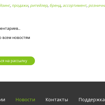
йзинг
,
продажи
,
ритейлер
,
бренд
,
ассортимент
,
розничн
ентариев...
о всем новостям
ии
Новости
Контакты
Поддержка