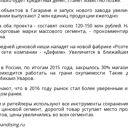
колько будет кредитных денег, станет известно позже.
объектов в Гагарине и запуск нового завода увелича
ании выпускают 2 млн единиц продукции ежегодно.
в оба проекта - составят около 120-150 млн рублей. 
орговые марки массового сегмента, - прокомменти
на.
редней ценовой ниши наладят на новой фабрике «Розте
 сети компании - «Дефиле». Увеличится в ближайш
 в России, по итогам 2015 года, закрылось 30% мага
риходится работать на грани окупаемости. Такие 
Михаил Уваров.
чают, что в 2016 году рынок стал более уверенным и
дом ранее.
 и ритейлеры используют все инструменты сохранени
 ценовой сегмент, дорогой товар уступает место пр
ов, цены увеличились во всех сегментах.
andising.ru