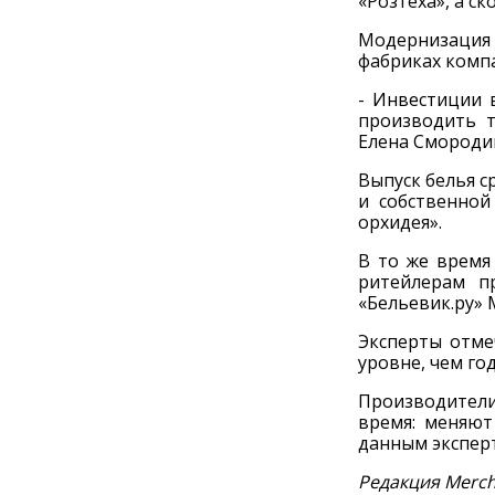
«Розтеха», а с
Модернизация 
фабриках комп
- Инвестиции 
производить т
Елена Смороди
Выпуск белья с
и собственной
орхидея».
В то же время
ритейлерам п
«Бельевик.ру» 
Эксперты отме
уровне, чем го
Производители
время: меняют
данным эксперт
Редакция Merch