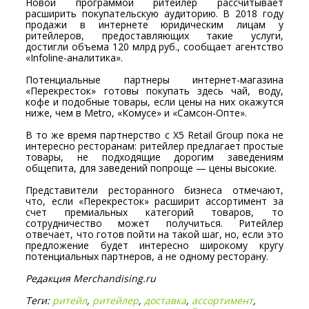
Новой программой ритейлер рассчитывает
расширить покупательскую аудиторию. В 2018 году
продажи в интернете юридическим лицам у
ритейлеров, предоставляющих такие услуги,
достигли объема 120 млрд руб., сообщает агентство
«Infoline-аналитика».
Потенциальные партнеры интернет-магазина
«Перекресток» готовы покупать здесь чай, воду,
кофе и подобные товары, если цены на них окажутся
ниже, чем в Metro, «Комусе» и «Самсон-Опте».
В то же время партнерство с Х5 Retail Group пока не
интересно ресторанам: ритейлер предлагает простые
товары, не подходящие дорогим заведениям
общепита, для заведений попроще — цены высокие.
Представители ресторанного бизнеса отмечают,
что, если «Перекресток» расширит ассортимент за
счет премиальных категорий товаров, то
сотрудничество может получиться. Ритейлер
отвечает, что готов пойти на такой шаг, но, если это
предложение будет интересно широкому кругу
потенциальных партнеров, а не одному ресторану.
Редакция Merchandising.ru
Теги:
ритейл
,
ритейлер
,
доставка
,
ассортимент
,