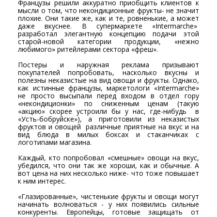
Французы решили аккуратно приобщить клиентов к
мысли о том, что некондиционные фрукты- не значит
плохие. Они такие же, как и те, ровненькие, а может
даже вкуснее. В cупермаркетe «Intermarche»
разработал элегантную концепцию подачи этой
старой-новой категории продукции, «нежно
любимого» ритейлерами сектора «фреш».
Постеры и наружная реклама призывают
покупателей попробовать, насколько вкусны и
полезны неказистые на вид овощи и фрукты. Однако,
как истинные французы, маркетологи «Intermarche»
не просто высыпали перед входом в отдел гору
«некондиционки» по сниженным ценам (такую
«акцию» скорее устроили бы у нас, где-нибудь в
«Усть-бобруйске»), а приготовили из неказистых
фруктов и овощей различные приятные на вкус и на
вид блюда в милых боксах и стаканчиках с
логотипами магазина.
Каждый, кто попробовал «смешные» овощи на вкус,
убедился, что они так же хороши, как и обычные. А
вот цена на них несколько ниже- что тоже повышает
к ним интерес.
«Глазированные», чистенькие фрукты и овощи могут
начинать волноваться - у них появились сильные
конкуренты. Европейцы, готовые защищать от