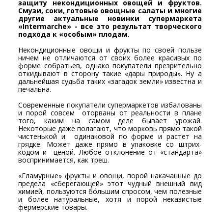
защиту некондиционных овощей и фруктов.
Смузи, соки, готовые овощные салаты и многие
другие актуальные новинки супермаркета
«Intermarche» - все это результат творческого
подхода к «особым» плодам.
Некондиционные овощи и фрукты по своей пользе
ничем не отличаются от своих более красивых по
форме собратьев, однако покупатели презрительно
откидывают в сторону такие «дары природы». Ну а
дальнейшая судьба таких «загадок земли» известна и
печальна.
Современные покупатели супермаркетов избалованы
и порой совсем оторваны от реальности в плане
того, каким на самом деле бывает урожай.
Некоторые даже полагают, что морковь прямо такой
чистенькой и одинаковой по форме и растет на
грядке. Может даже прямо в упаковке со штрих-
кодом и ценой. Любое отклонение от «стандарта»
воспринимается, как треш.
«Гламурные» фрукты и овощи, порой накачанные до
предела «сберегающей» этот чудный внешний вид
химией, пользуются бóльшим спросом, чем полезные
и более натуральные, хотя и порой неказистые
фермерские товары.