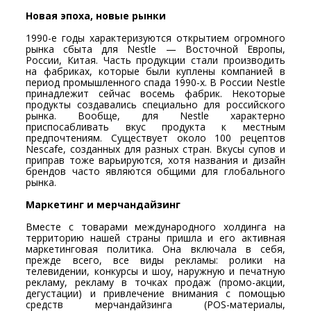
Новая эпоха, новые рынки
1990-е годы характеризуются открытием огромного
рынка сбыта для Nestle — Восточной Европы,
России, Китая. Часть продукции стали производить
на фабриках, которые были куплены компанией в
период промышленного спада 1990-х. В России Nestle
принадлежит сейчас восемь фабрик. Некоторые
продукты создавались специально для российского
рынка. Вообще, для Nestle характерно
приспосабливать вкус продукта к местным
предпочтениям. Существует около 100 рецептов
Nescafe, созданных для разных стран. Вкусы супов и
приправ тоже варьируются, хотя названия и дизайн
брендов часто являются общими для глобального
рынка.
Маркетинг и мерчандайзинг
Вместе с товарами международного холдинга на
территорию нашей страны пришла и его активная
маркетинговая политика. Она включала в себя,
прежде всего, все виды рекламы: ролики на
телевидении, конкурсы и шоу, наружную и печатную
рекламу, рекламу в точках продаж (промо-акции,
дегустации) и привлечение внимания с помощью
средств мерчандайзинга (POS-материалы,