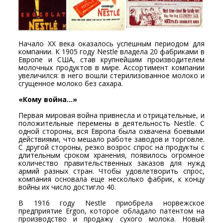
Начало ХХ века оказалось успешным периодом для
компании. К 1905 году Nestle владела 20 фабриками в
Европе и США, став крупнейшим производителем
молочных продуктов в мире. Ассортимент компании
увеличился: в него вошли стерилизованное молоко и
сгущенное молоко без сахара.
«Кому война…»
Первая мировая война привнесла и отрицательные, и
положительные перемены в деятельность Nestle. С
одной стороны, вся Европа была охвачена боевыми
действиями, что мешало работе заводов и торговле.
С другой стороны, резко возрос спрос на продукты с
длительным сроком хранения, появилось огромное
количество правительственных заказов для нужд
армий разных стран. Чтобы удовлетворить спрос,
компания основала еще несколько фабрик, к концу
войны их число достигло 40.
В 1916 году Nestle приобрела норвежское
предприятие Ergon, которое обладало патентом на
производство и продажу сухого молока. Новый