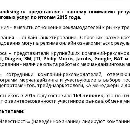
andising.ru представляет вашему вниманию рез
овых услуг по итогам 2015 года.
ния – выявить отношение рекламодателей к рынку тре
вания – онлайн-анкетирование. Опросник размещает
едования могут в режиме онлайн ознакомиться с резуль
оса – представители крупнейших компаний-рекламод
l, Diageo, 3М, JTI, Philip Morris, Jacobs, Google, BAT
едовании - наличие опыта работы с мерчандайзинговыми 
– сотрудники компаний-рекламодателей, отвечаю
ограмм мерчандайзинга и участвующие в выборе пос
епартаментов, трейд-маркетологи, KA менеджеры и дру
стников в 2015 году составило
169 человек
, это почт
т о заинтересованности участников рынка в обмене м
льтатами:
звестность» (наведённое знание) лидируют компании: Ac