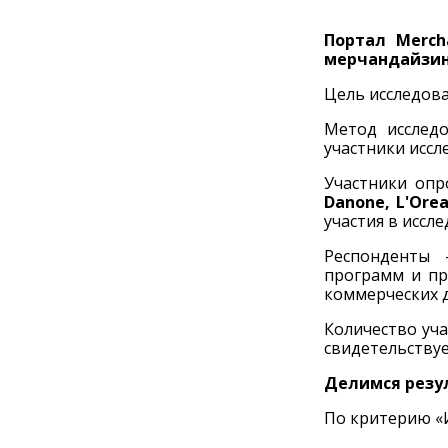
Портал Merch
мерчандайзинг
Цель исследова
Метод исследо
участники иссл
Участники опр
Danone, L'Orea
участия в иссл
Респонденты 
программ и пр
коммерческих д
Количество уча
свидетельствуе
Делимся резу
По критерию «И