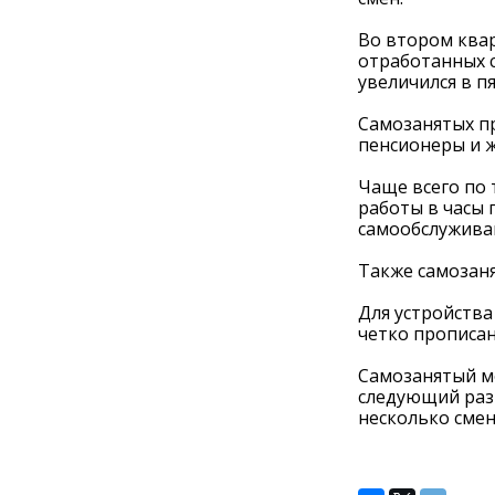
Во втором квар
отработанных с
увеличился в п
Самозанятых пр
пенсионеры и ж
Чаще всего по 
работы в часы 
самообслужива
Также самозаня
Для устройства
четко прописан
Самозанятый мо
следующий раз 
несколько смен