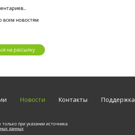
ентариев...
о всем новостям
ии
Новости
Контакты
Поддержка
 только при указании источника.
ных данных