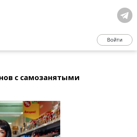
Войти
нов с самозанятыми