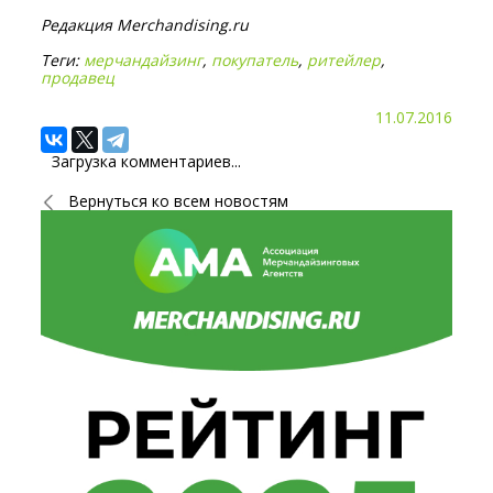
Редакция Merchandising.ru
Теги:
мерчандайзинг
,
покупатель
,
ритейлер
,
продавец
11.07.2016
Загрузка комментариев...
Вернуться ко всем новостям