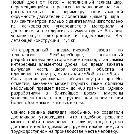
Новый дрон от Festo – наполненный гелием шар,
перемещающийся в разных направлениях за счет
расположенных по периметру опоясывающей
окружности двигателей с лопастями. Диаметр шара –
137 сантиметров. Кольцо с двигателями изготовлено
из легковесного углеродистого материала и
дополнительно содержит аккумуляторные батареи,
управляющую электронику и видеокамеры. Вес
летающей конструкции – 1,4 кг.
Интегрированный пневматический захват по
технологии FlexShapeGripper, показанный
разработчиками некоторое время назад, стал самым
интересным элементом дрона. Во время захвата
выпуклая часть шара касается объекта и
вдавливается внутрь, охватывая собой этот объект.
Силы трения удерживают объект внутри шара. Но,
отметим, механизм может поднять таким образом
небольшой предмет весом до 400 граммов. Однако
разработчики в ближайшее время намерены
усовершенствовать конструкцию для перемещения
более объемных и тяжелых вещей.
Сейчас новинка выглядит необычно, но создатели
дрона-шара утверждают, что подобное решение
может найти применение, в случае, когда нужно
доставить необходимый инструмент находящемуся в
труднодоступном на производстве месте человеку.