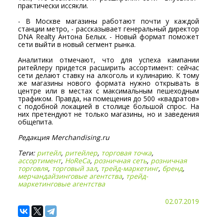
практически иссякли.
- В Москве магазины работают почти у каждой
станции метро, - рассказывает генеральный директор
DNA Realty Антона Белых. - Новый формат поможет
сети выйти в новый сегмент рынка.
Аналитики отмечают, что для успеха кампании
ритейлеру придется расширить ассортимент: сейчас
сети делают ставку на алкоголь и кулинарию. К тому
же магазины нового формата нужно открывать в
центре или в местах с максимальным пешеходным
трафиком. Правда, на помещения до 500 «квадратов»
с подобной локацией в столице большой спрос. На
них претендуют не только магазины, но и заведения
общепита.
Редакция Merchandising.ru
Теги:
ритейл
,
ритейлер
,
торговая точка
,
ассортимент
,
HoReCa
,
розничная сеть
,
розничная
торговля
,
торговый зал
,
трейд-маркетинг
,
бренд
,
мерчандайзинговые агентства
,
трейд-
маркетинговые агентства
02.07.2019