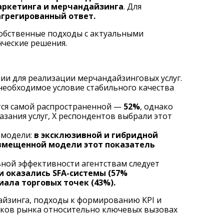
аркетинга и мерчандайзинга
. Для
агрегированный ответ.
собственные подходы с актуальными
ческие решения.
и для реализации мерчандайзинговых услуг.
необходимое условие стабильного качества
тся самой распространенной —
52%
, однако
азания услуг, Х респондентов выбрали этот
 модели:
в эксклюзивной и гибридной
овмещенной модели этот показатель
ной эффективности агентствам следует
 оказались SFA-системы (57%
иала торговых точек (43%).
айзинга, подходы к формированию KPI и
иков рынка относительно ключевых вызовах