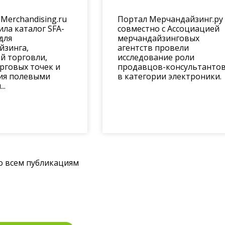
Merchandising.ru
Портал Мерчандайзинг.ру
ла каталог SFA-
совместно с Ассоциацией
для
мерчандайзинговых
йзинга,
агентств провели
й торговли,
исследование роли
рговых точек и
продавцов-консультанто
ия полевыми
в категории электроники.
..
о всем публикациям