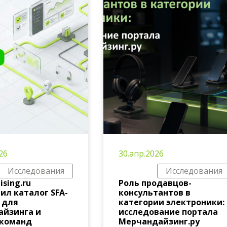
26
30.апр.2026
Исследования
Исследования
sing.ru
Роль продавцов-
ил каталог SFA-
консультантов в
 для
категории электроники:
айзинга и
исследование портала
 команд
Мерчандайзинг.ру