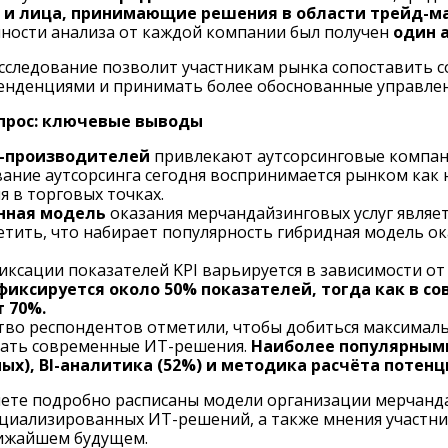
 и лица, принимающие решения в области трейд-м
ности анализа от каждой компании был получен
один 
сследование позволит участникам рынка сопоставить 
енденциями и принимать более обоснованные управлен
опрос: ключевые выводы
-производителей
привлекают аутсорсинговые компани
ание аутсорсинга сегодня воспринимается рынком как 
я в торговых точках.
нная модель
оказания мерчандайзинговых услуг являе
етить, что набирает популярность гибридная модель ок
иксации показателей KPI варьируется в зависимости от
фиксируется около 50% показателей, тогда как в с
 70%.
во респондентов отметили, чтобы добиться максималь
ать современные ИТ-решения.
Наиболее популярными
х), BI-аналитика (52%) и методика расчёта потенц
чете подробно расписаны модели организации мерчанд
циализированных ИТ-решений, а также мнения участн
лижайшем будущем.