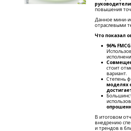
руководители
повышения точ
Данное мини-и
отраслевыми т
Что показал 
96% FMCG
Использов
исполнени
Совмеще
стоит отм
вариант.
Степень ф
моделях 
достигает
Большинст
использов
опрошенны
В итоговом от
внедрению спе
и трендов в б