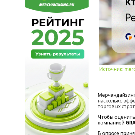
Источник: merc
Мерчандайзинг 
насколько эффе
торговых страт
Чтобы оценить 
компанией
GR
В опросе приня