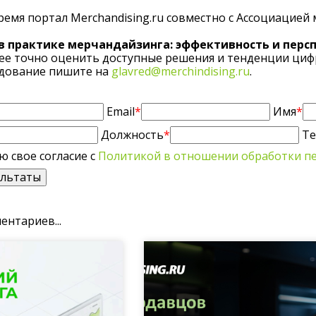
емя портал Merchandising.ru совместно с Ассоциацией
в практике мерчандайзинга: эффективность и перс
ее точно оценить доступные решения и тенденции цифр
едование пишите на
glavred@merchindising.ru
.
Email
*
Имя
*
Должность
*
Те
 свое согласие с
Политикой в отношении обработки п
ентариев...