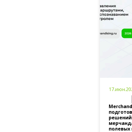
17.июн.20
Merchandi
подготов
решений
мерчанд
полевых