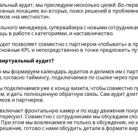
льный аудит, мы преследуем несколько целей. Во-первы
ожных локациях; во-вторых, поиск решений в проблемны
ков «на местности».
льного менеджера, супервайзера с новыми сотрудникам
щь в работе с категориями, и наставничество.
дит позволяет совместно с партнером «побывать» в пр
новные KPI, и непосредственно в точке предложить п
 виртуальный аудит?
 мы формируем календарь аудитов и делимся им с пар
м, согласно таймингу, подключаемся по ссылке через пр
ы подключаемся уже к концу визита, чтобы совместно 
, и дать полноценную обратную связь. Сам аудит длит
иков и партнеров.
включает фронтальную камер и по ходу движения покуп
тересуют. Совместно с сотрудниками мы обсуждаем слож
При этом мы вовлекаемся не только в обсуждение, но и
шение, готово с нами обсудить детали в формате вирт