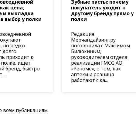
повседневной
Зубные пасты: почему
 как цена,
покупатель уходит к
а и выкладка
другому бренду прямо у
а выбор у полки
полки
овседневной
Редакция
покупают
Мерчандайзинг.ру
, но редко
поговорила с Максимом
 долго.
Билюкиным,
ль приходит к
руководителем отдела
 полке, ищет
реализации FMCG АО
й бренд, быстро
«Реноме», о том, как
...
аптеки и розница
работают с ка...
о всем публикациям