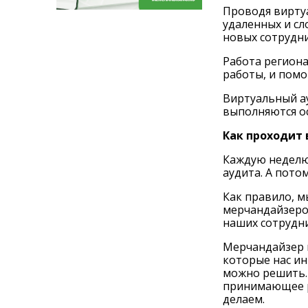
Проводя виртуа
удаленных и сл
новых сотрудни
Работа региона
работы, и помо
Виртуальный ау
выполняются ос
Как проходит
Каждую неделю
аудита. А пото
Как правило, м
мерчандайзером
наших сотрудн
Мерчандайзер 
которые нас ин
можно решить. 
принимающее ре
делаем.