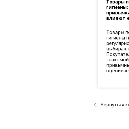
Товары 
гигиены:
привычк
влияют н
Товары п
гигиены 
регулярно
выбирают
Покупате
знакомой
привычны
оценивает 
Вернуться к