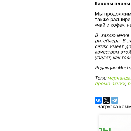
Каковы планы 
Мы продолжим 
также расшире
«чай и кофе», 
В заключение
ритейлера. В 
сетях имеет д
качеством это
упадет, как то
Редакция Mecha
Теги:
мерчанда
промо-акции
,
р
Загрузка комм