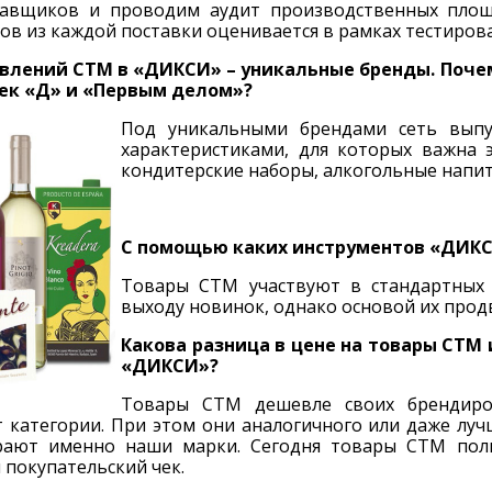
тавщиков и проводим аудит производственных площ
ов из каждой поставки оценивается в рамках тестирова
влений СТМ в «ДИКСИ» – уникальные бренды. Почем
еек «Д» и «Первым делом»?
Под уникальными брендами сеть выпу
характеристиками, для которых важна 
кондитерские наборы, алкогольные напитк
С помощью каких инструментов «ДИКС
Товары СТМ участвуют в стандартных 
выходу новинок, однако основой их продв
Какова разница в цене на товары СТМ 
«ДИКСИ»?
Товары СТМ дешевле своих брендиро
 категории. При этом они аналогичного или даже луч
рают именно наши марки. Сегодня товары СТМ поль
покупательский чек.