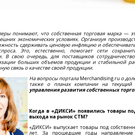
леры понимают, что собственная торговая марка — э
ешних экономических условиях. Организуя производст
ожность сдерживать ценовую инфляцию и обеспечиват
спроса. Это, естественно, помогает сети сохрани
и. В свою очередь, для поставщиков сотрудничеств
изации больших объемов продукции и стабильной раб
ную связь о качестве своей продукции.
На вопросы портала
Merchandising.ru
о дол
также о планах компании на текущий
управления развития собственных торг
Когда в «ДИКСИ» появились товары по
выхода на рынок СТМ?
«ДИКСИ» выпускает товары под собствен
лет. За прошедшие годы направлени