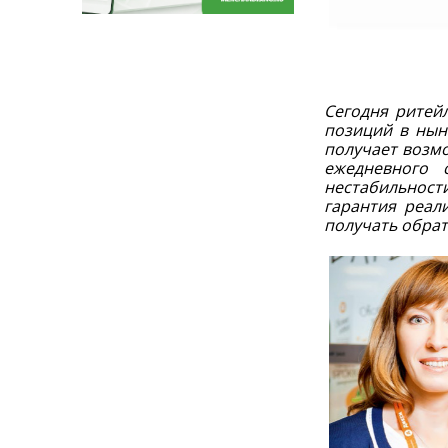
Сегодня ритей
позиций в нын
получает возм
ежедневного 
нестабильност
гарантия реал
получать обрат