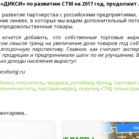
«ДИКСИ» по развитию СТМ на 2017 год, продолжит 
развитие партнерства с российскими предприятиями, 
ние линеек, в которых мы видим дополнительный поте
непродовольственные товары.
 хочется добавить, что собственные торговые мар
этом смысле тренд на увеличение доли товаров под со
олгосрочную перспективу. Главное, как считают экспе
й продукции и предпринимали шаги по ее улучшению. В
лько доходы населения вырастут.
ndising.ru
йзинг
,
покупатель
,
продажи
,
ритейлер
,
бренд
,
торговая 
озничная сеть
,
торговая марка
,
покупки
,
СТМ
,
планогра
ентариев...