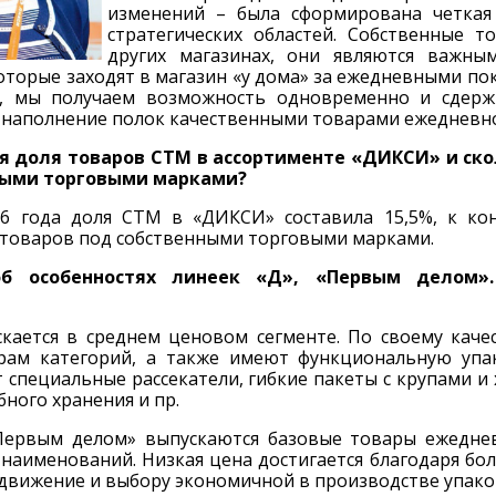
изменений – была сформирована четкая 
стратегических областей. Собственные 
других магазинах, они являются важны
оторые заходят в магазин «у дома» за ежедневными по
в, мы получаем возможность одновременно и сдерж
 наполнение полок качественными товарами ежедневн
я доля товаров СТМ в ассортименте «ДИКСИ» и ско
ными торговыми марками?
6 года доля СТМ в «ДИКСИ» составила 15,5%, к ко
товаров под собственными торговыми марками.
об особенностях линеек «Д», «Первым делом»
кается в среднем ценовом сегменте. По своему каче
рам категорий, а также имеют функциональную упа
 специальные рассекатели, гибкие пакеты с крупами и
бного хранения и пр.
Первым делом» выпускаются базовые товары ежедне
 наименований. Низкая цена достигается благодаря бо
движение и выбору экономичной в производстве упако