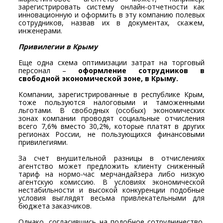
зарегистрировать систему онлайн-отчетности как
инновационную и оформить в эту компанию полевых
сотрудников, назвав их в документах, скажем,
инженерами.
Привилегии в Крыму
Еще одна схема оптимизации затрат на торговый
персонал –
о
формление сотрудников в
свободной экономической зоне, в Крыму.
Компании, зарегистрированные в республике Крым,
тоже пользуются налоговыми и таможенными
льготами. В свободных (особых) экономических
зонах компании проводят социальные отчисления
всего 7,6% вместо 30,2%, которые платят в других
регионах России, не пользующихся финансовыми
привилегиями.
За счет внушительной разницы в отчислениях
агентство может предложить клиенту сниженный
тариф на нормо-час мерчандайзера либо низкую
агентскую комиссию. В условиях экономической
нестабильности и высокой конкуренции подобные
условия выглядят весьма привлекательными для
бюджета заказчиков.
Однако, согласившись на подобное сотрудничество,