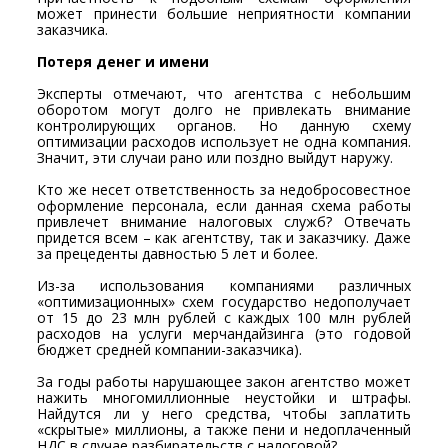
может принести большие неприятности компании
заказчика.
Потеря денег и имени
Эксперты отмечают, что агентства с небольшим
оборотом могут долго не привлекать внимание
контролирующих органов. Но данную схему
оптимизации расходов использует не одна компания.
Значит, эти случаи рано или поздно выйдут наружу.
Кто же несет ответственность за недобросовестное
оформление персонала, если данная схема работы
привлечет внимание налоговых служб? Отвечать
придется всем – как агентству, так и заказчику. Даже
за прецеденты давностью 5 лет и более.
Из-за использования компаниями различных
«оптимизационных» схем государство недополучает
от 15 до 23 млн рублей с каждых 100 млн рублей
расходов на услуги мерчандайзинга (это годовой
бюджет средней компании-заказчика).
За годы работы нарушающее закон агентство может
нажить многомиллионные неустойки и штрафы.
Найдутся ли у него средства, чтобы заплатить
«скрытые» миллионы, а также пени и недоплаченный
НДС в случае разбирательств с налоговой?