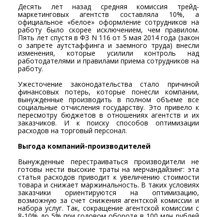
Десять лет назад средняя комиссия трейд-
маркетинговых агентств составляла 10%, а
официальное «белое» оформление сотрудников на
работу было скорее исключением, чем правилом.
Пять лет спустя в ФЗ N 116 от 5 мая 2014 года (закон
о запрете аутстаффинга и заемного труда) внесли
изменения, которые усилили контроль над
работодателями и правилами приема сотрудников на
работу.
Ужесточение законодательства стало причиной
финансовых потерь, которые понесли компании,
вынужденные производить в полном объеме все
социальные отчисления государству. Это привело к
пересмотру бюджетов в отношениях агентств и их
заказчиков. И к поиску способов оптимизации
расходов на торговый персонал.
Выгода компаний-производителей
Вынужденные перестраиваться производители не
готовы нести высокие траты на мерчандайзинг: эта
статья расходов приводит к увеличению стоимости
товара и снижает маржинальность. В таких условиях
заказчики ориентируются на оптимизацию,
возможную за счет снижения агентской комиссии и
набора услуг. Так, сокращение агентской комиссии с
8-10% до 5% при годовом обороте в 100 млн рублей