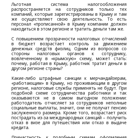
Льготная система налогообложения
распространяется на сотрудников только тех
компаний, которые зарегистрированы в Крыму и там
же осуществляют свою деятельность. То есть
персонал «прописанной» в Крыму компании должен
находиться в этом регионе и тратить деньги там же.
С повышением прозрачности налоговых отчислений
в бюджет возрастает контроль за движением
денежных средств физлиц. Одним из вопросов со
стороны налоговых органов к сотруднику,
вовлеченному в «крымскую» схему, может стать:
почему, работая в Крыму, работник тратит деньги в
другом регионе страны?
Какие-либо штрафные санкции к мерчандайзерам,
«работающим» в Крыму, но проживающим в другом
регионе, налоговые службы применять не будут. При
подобной схеме сотрудничества работники и так
оказываются не в самом выгодном положении:
работодатель отчисляет за сотрудников неполные
социальные выплаты, значит, они не получат пенсию
заслуженного размера. Кроме того, возрастает риск
пострадать из-за международных санкций – получить
отказ в визе для путешествия или отказ в выдаче
кредита.
Причастность к подобным схемам оформления