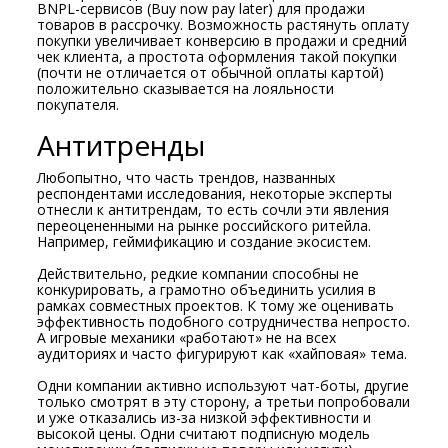
BNPL-сервисов (Buy now pay later) для продажи
товаров в рассрочку. Возможность растянуть оплату
покупки увеличивает конверсию в продажи и средний
чек клиента, а простота оформления такой покупки
(почти не отличается от обычной оплаты картой)
положительно сказывается на лояльности
покупателя.
Антитренды
Любопытно, что часть трендов, названных
респондентами исследования, некоторые эксперты
отнесли к антитрендам, то есть сочли эти явления
переоцененными на рынке российского ритейла.
Например, геймификацию и создание экосистем.
Действительно, редкие компании способны не
конкурировать, а грамотно объединить усилия в
рамках совместных проектов. К тому же оценивать
эффективность подобного сотрудничества непросто.
А игровые механики «работают» не на всех
аудиториях и часто фигурируют как «хайповая» тема.
Одни компании активно используют чат-боты, другие
только смотрят в эту сторону, а третьи попробовали
и уже отказались из-за низкой эффективности и
высокой цены. Одни считают подписную модель