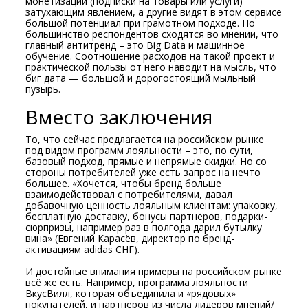
монетизации (подписки на товары или услуги)
затухающим явлением, а другие видят в этом сервисе
большой потенциал при грамотном подходе. Но
большинство респондентов сходятся во мнении, что
главный антитренд – это Big Data и машинное
обучение. Соотношение расходов на такой проект и
практической пользы от него наводит на мысль, что
биг дата — большой и дорогостоящий мыльный
пузырь.
Вместо заключения
То, что сейчас предлагается на российском рынке
под видом программ лояльности – это, по сути,
базовый подход, прямые и непрямые скидки. Но со
стороны потребителей уже есть запрос на нечто
большее. «Хочется, чтобы бренд больше
взаимодействовал с потребителями, давал
добавочную ценность лояльным клиентам: упаковку,
бесплатную доставку, бонусы партнёров, подарки-
сюрпризы, например раз в полгода дарил бутылку
вина» (Евгений Карасёв, директор по бренд-
активациям adidas СНГ).
И достойные внимания примеры на российском рынке
всё же есть. Например, программа лояльности
ВкусВилл, которая объединила и «рядовых»
покупателей, и партнеров из числа лидеров мнений/