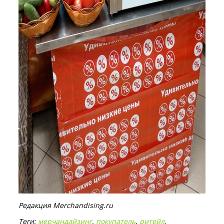
Редакция Merchandising.ru
Теги:
мерчандайзинг
,
покупатель
,
ритейл
,