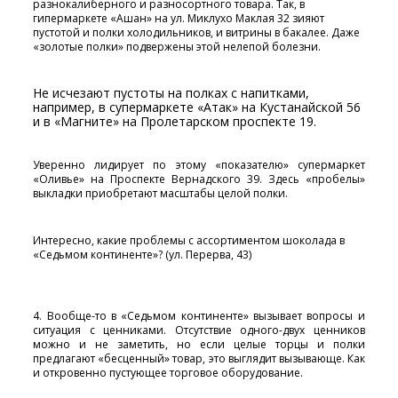
разнокалиберного и разносортного товара. Так, в
гипермаркете «Ашан» на ул. Миклухо Маклая 32 зияют
пустотой и полки холодильников, и витрины в бакалее. Даже
«золотые полки» подвержены этой нелепой болезни.
Не исчезают пустоты на полках с напитками,
например, в супермаркете «Атак» на Кустанайской 56
и в «Магните» на Пролетарском проспекте 19.
Уверенно лидирует по этому «показателю» супермаркет
«Оливье» на Проспекте Вернадского 39. Здесь «пробелы»
выкладки приобретают масштабы целой полки.
Интересно, какие проблемы с ассортиментом шоколада в
«Седьмом континенте»? (ул. Перерва, 43)
4. Вообще-то в «Седьмом континенте» вызывает вопросы и
ситуация с ценниками. Отсутствие одного-двух ценников
можно и не заметить, но если целые торцы и полки
предлагают «бесценный» товар, это выглядит вызывающе. Как
и откровенно пустующее торговое оборудование.