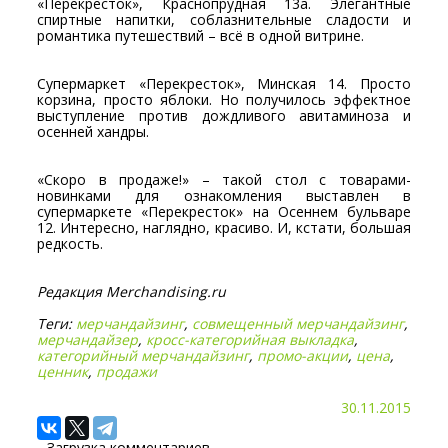
«Перекресток», Краснопрудная 13а. Элегантные
спиртные напитки, соблазнительные сладости и
романтика путешествий – всё в одной витрине.
Супермаркет «Перекресток», Минская 14. Просто
корзина, просто яблоки. Но получилось эффектное
выступление против дождливого авитаминоза и
осенней хандры.
«Скоро в продаже!» – такой стол с товарами-
новинками для ознакомления выставлен в
супермаркете «Перекресток» на Осеннем бульваре
12. Интересно, наглядно, красиво. И, кстати, большая
редкость.
Редакция Merchandising.ru
Теги:
мерчандайзинг
,
совмещенный мерчандайзинг
,
мерчандайзер
,
кросс-категорийная выкладка
,
категорийный мерчандайзинг
,
промо-акции
,
цена
,
ценник
,
продажи
30.11.2015
Загрузка комментариев...