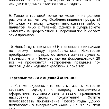
«лицом к людям»? Остается только гадать.
9. Товар в торговой точке не может и не должен
располагаться на полу. Особенно пищевые продукты!
Их даже на полку следует выкладывать либо с
паллетов, либо с тележек. Однако в супермаркете
«Магнит» на Профсоюзной 10 персонал пренебрегает
этим правилом.
10. Новый год к нам мчится! И торговые точки начали
по этому поводу преображаться. Некоторые
преображения, правда, оставляют желать лучшего.
Надеемся, что «Перекресток» на Домодедовской 28
все же проникнется настроением праздника по-
настоящему и «сделает красиво». А пока так…
Торговые точки с оценкой ХОРОШО
1. Как же здорово, что есть магазины, которые
серьезно подходят к вопросу праздничного
оформления торгового зала и задают правильное
настроение своим покупателям! Хотите
почувствовать приближение Нового года? Добро
пожаловать в гипермаркет «Ашан» на Люблинской
153.