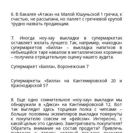
6. В бакалее «Атака» на Малой Юшуньской 1 гречка, к
счастью, не рассыпана, но паллет с гречневой крупой
трудно назвать продающим.
7. Иногда ноу-хау выкладки в супермаркетах
оставляет желать лучшего. Так, например, «находка»
супермаркетов «Билла» – выкладка напитков в
небьющейся таре навалом в металлических корзинах
– получила отрицательную оценку нашего аудита.
Супермаркет «Билла», Воронежская 7
Супермаркеты «Билла» на Кантемировской 20 и
Краснодарской 57
8. Еще одно сомнительное «ноу-хау» выкладки мы
обнаружили в «Дикси» на Кантемировской 12. Вот
так выглядит здесь торцевая полка с чипсами –
больше половины экземпляров выкладки повернуты
к покупателю совсем не «фейсом». Интересно, с
какой целью это сделано. Заинтриговать покупателя?
Обратить внимание на состав продукта? Привлечь
внимание к товару, который все-таки оказался