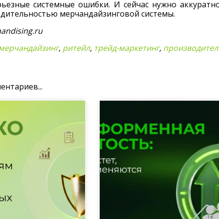
рьезные системные ошибки. И сейчас нужно аккуратно
дительностью мерчандайзинговой системы.
andising.ru
мерчандайзинг
,
ритейл
,
трейд-маркетинг
,
производител
ентариев...