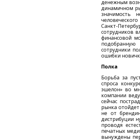
денежным возн
динамичном ры
значимость н
человеческого
Санкт-Петерб
сотрудников вл
финансовой мо
подобранную 
сотрудники пол
ошибки новичк
Полка
Борьба за пус
спроса конкур
эшелон» во мн
компании веду
сейчас постра
рынка отойдет 
не от брендин
дистрибуции н
проводя естес
печатных меди
вынуждены пер