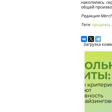
накопились се
общей произво
Редакция Merch
Теги:
продажи
,
Загрузка комм