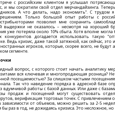
трече с российским клиентом я услышал потрясающ
с, и мы сократили свой отдел мерчандайзинга. Теперь
дников. А что делать, надо экономить". С трудом я
решением. Только большой опыт работы с росси
истрибьюторами позволил мне сохранить самооблад
й выдержки не оказалось – несмотря на хороший б
ия уже потеряла около 10% сбыта. Хотя вполне могла 
х конкурентов догадается использовать такую "оп
. Ведь кризис, даже такой затяжной, как сейчас, это
ностранных игроков, которые, скорее всего, не будут
ском сегменте.
точки
идный вопрос, с которого стоит начать аналитику мер
изитами вся ключевая и многопродающая розница? Не
очной посещаемостью? За слишком частыми посещения
онала. Так что наведение порядка в адресной базе оп
 вдумчивой работы с базой данных. Или даже с базами
базы продаж и посещений могут существовать отде
рутов, верификация торговых точек. С привлечением о
 в зависимости от объемов, можно решить за 2-5 неде
 бы раз в год, не дожидаясь кризиса. Это несложное, н