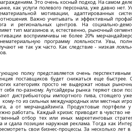
аграждениям. Это очень косный подход. На самом дел
нке, как услуги полевого персонала, уже давно нет.
ематериальной мотивации, адаптированных сист
 отношения. Важно учитывать и эффективный профай
урга и региональных центров. На социально-демо
ияет тип магазинов и, естественно, рыночный сегмен
тивации восприимчивы не более 20% мерчандайзеро
нематериальную программу лояльности. Увы, пол
учают не так уж часто. Как следствие - низкая лояль
ов.
тующую полку представляется очень перспективным
енция поставщиков будет снижаться еще быстрее. 
огих категориях просто не выдержат новых рыночны
т себя по-разному. Аутсайдеры рынка теряют свои поз
дают дистрибьюторы импортного пива, стоящего уж
кому-то из сильных международных или местных игрок
га, а от мерчандайзинга. Продуктовые портфели у
ужно работать. Каждый кризис приводит в чувство не 
твенный отбор тех или иных маркетинговых стратег
а и сдала позиции наружная реклама. Тогда как Интер
есмотреть свои бизнес-процессы. За несколько лет в