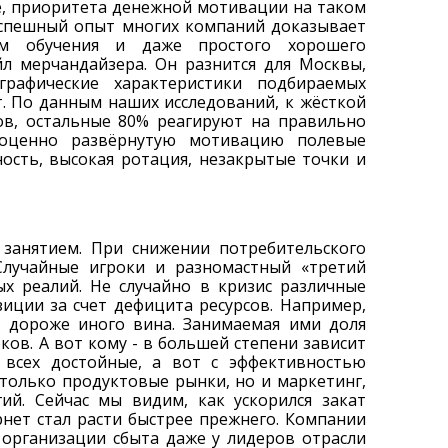
е, приоритета денежной мотивации на таком
 Успешный опыт многих компаний доказывает
ем обучения и даже простого хорошего
л мерчандайзера. Он разнится для Москвы,
графические характеристики подбираемых
т. По данным наших исследований, к жёсткой
в, остальные 80% реагируют на правильно
ноценно развёрнутую мотивацию полевые
ность, высокая ротация, незакрытые точки и
 занятием. При снижении потребительского
Случайные игроки и разномастный «третий
х реалий. Не случайно в кризис различные
иции за счет дефицита ресурсов. Например,
е дороже иного вина. Занимаемая ими доля
ов. А вот кому - в большей степени зависит
 всех достойные, а вот с эффективностью
только продуктовые рынки, но и маркетинг,
ий. Сейчас мы видим, как ускорился закат
нет стал расти быстрее прежнего. Компании
 организации сбыта даже у лидеров отрасли