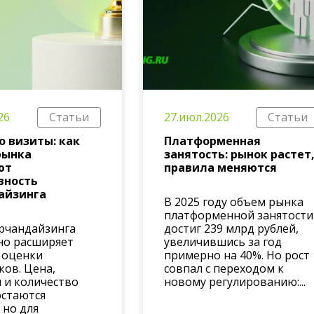
26
Статьи
27.июл.2026
Статьи
о визиты: как
Платформенная
рынка
занятость: рынок растет
ют
правила меняются
вность
айзинга
В 2025 году объем рынка
платформенной занятости
рчандайзинга
достиг 239 млрд рублей,
но расширяет
увеличившись за год
 оценки
примерно на 40%. Но рост
ков. Цена,
совпал с переходом к
 и количество
новому регулированию:...
остаются
 но для