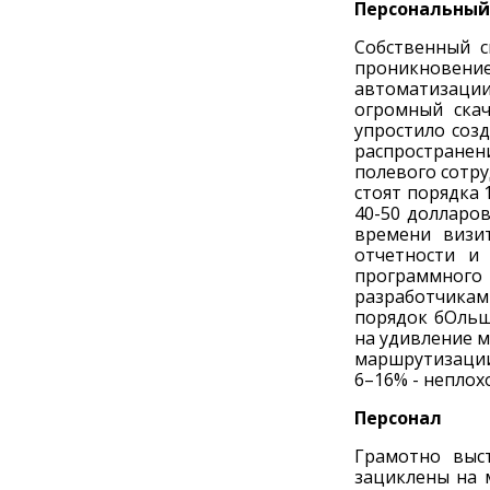
Персональный
Собственный с
проникновение
автоматизации
огромный скач
упростило соз
распростране
полевого сотру
стоят порядка 
40-50 долларо
времени визи
отчетности и
программного
разработчикам
порядок бОльш
на удивление 
маршрутизации
6–16% - неплох
Персонал
Грамотно выс
зациклены на 