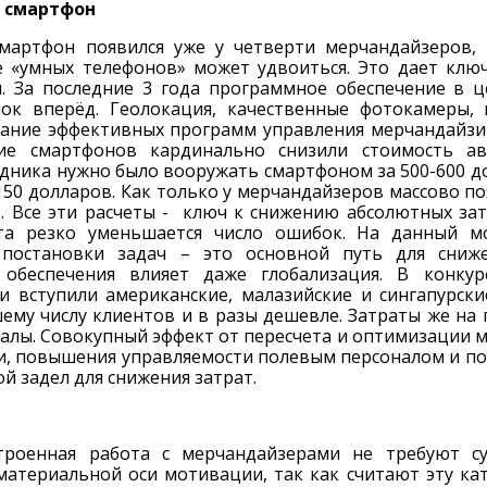
 смартфон
мартфон появился уже у четверти мерчандайзеров,
 «умных телефонов» может удвоиться. Это дает клю
. За последние 3 года программное обеспечение в ц
ок вперёд. Геолокация, качественные фотокамеры,
дание эффективных программ управления мерчандайзи
ние смартфонов кардинально снизили стоимость а
дника нужно было вооружать смартфоном за 500-600 до
150 долларов. Как только у мерчандайзеров массово п
в. Все эти расчеты - ключ к снижению абсолютных зат
та резко уменьшается число ошибок. На данный мо
 постановки задач – это основной путь для сниж
 обеспечения влияет даже глобализация. В конку
и вступили американские, малазийские и сингапурск
ему числу клиентов и в разы дешевле. Затраты же на 
малы. Совокупный эффект от пересчета и оптимизации 
, повышения управляемости полевым персоналом и по
ой задел для снижения затрат.
троенная работа с мерчандайзерами не требуют су
материальной оси мотивации, так как считают эту ка