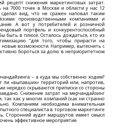
ий рецепт снижения маркетинговых затрат.
 на 7000 точек в Москве и области у нас 12
 сделал вид, что не сражен наповал таким
йскими производственными компаниями и
ание. А вот у потребителей и розничной
рендовый портфель и конкурентоспособный
бы быть в плюсе. Осталось дождаться, кто из
тимизацию "для того, чтобы прирасти на
 и новые возможности. Например, вытеснить с
 активно бороться за долю в неприоритетном
чандайзинга – а куда мы собственно ходим?
т ли «выпавших» территорий или, напротив,
ми нередко скрываются приписки со стороны
равдано. Снижение затрат на мерчандайзинг
, так как у многих компаний (как ни странно
льно. Компаниям необходима внимательная
пытного специалиста в торговом маркетинге
ль. Сторонний аудит маршрутов имеет смысл
о очень эффективное мероприятие.