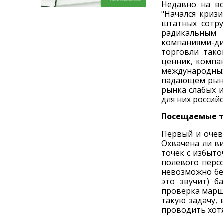
Недавно на вс
"Начался кризи
штатных сотру
радикальным 
компаниями-д
торговли тако
ценник, компан
международны
падающем рынке
рынка слабых и
для них россий
Посещаемые 
Первый и очев
Охвачена ли в
точек с избыт
полевого перс
невозможно без
это звучит) 
проверка марш
такую задачу,
проводить хотя