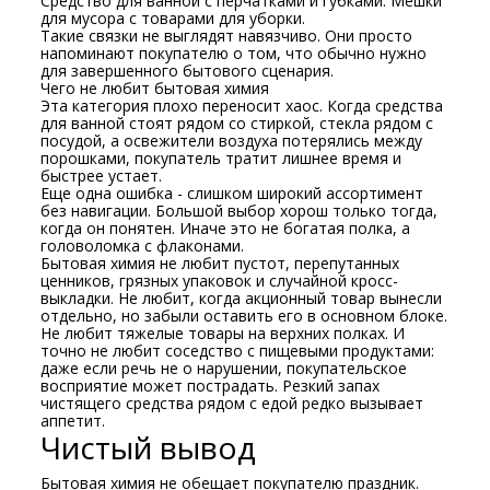
Средство для ванной с перчатками и губками. Мешки
для мусора с товарами для уборки.
Такие связки не выглядят навязчиво. Они просто
напоминают покупателю о том, что обычно нужно
для завершенного бытового сценария.
Чего не любит бытовая химия
Эта категория плохо переносит хаос. Когда средства
для ванной стоят рядом со стиркой, стекла рядом с
посудой, а освежители воздуха потерялись между
порошками, покупатель тратит лишнее время и
быстрее устает.
Еще одна ошибка - слишком широкий ассортимент
без навигации. Большой выбор хорош только тогда,
когда он понятен. Иначе это не богатая полка, а
головоломка с флаконами.
Бытовая химия не любит пустот, перепутанных
ценников, грязных упаковок и случайной кросс-
выкладки. Не любит, когда акционный товар вынесли
отдельно, но забыли оставить его в основном блоке.
Не любит тяжелые товары на верхних полках. И
точно не любит соседство с пищевыми продуктами:
даже если речь не о нарушении, покупательское
восприятие может пострадать. Резкий запах
чистящего средства рядом с едой редко вызывает
аппетит.
Чистый вывод
Бытовая химия не обещает покупателю праздник.