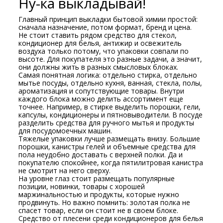
Ну-ка выкладывай!
Главный принцип выкладки бытовой химии простой:
сначала назначение, потом формат, бренд и цена.
Не стоит ставить рядом средство для стекол,
кондиционер для белья, антижир и освежитель
воздуха только потому, что упаковки совпали по
высоте. Для покупателя это разные задачи, а значит,
они должны жить в разных смысловых блоках.
Самая понятная логика: отдельно стирка, отдельно
мытье посуды, отдельно кухня, ванная, стекла, полы,
ароматизация и сопутствующие товары. Внутри
каждого блока можно делить ассортимент еще
точнее. Например, в стирке выделить порошки, гели,
капсулы, кондиционеры и пятновыводители. В посуде
разделить средства для ручного мытья и продукты
для посудомоечных машин.
Тяжелые упаковки лучше размещать внизу. Большие
порошки, канистры гелей и объемные средства для
пола неудобно доставать с верхней полки. Да и
покупателю спокойнее, когда пятилитровая канистра
не смотрит на него сверху.
На уровне глаз стоит размещать популярные
позиции, новинки, товары с хорошей
маржинальностью и продукты, которые нужно
продвинуть. Но важно помнить: золотая полка не
спасет товар, если он стоит не в своем блоке.
Средство от плесени среди кондиционеров для белья