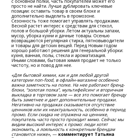
с основной полки, часть покупателей может его
просто не найти. Лучше дублировать ключевые
позиции: оставить товар в своем блоке и
дополнительно выделить в промозоне.
Сезонность тоже помогает управлять продажами.
Весной растет интерес к средствам для стекол,
полов и большой уборки. Летом актуальны запахи,
мусор, уборка кухни и дачные товары. Осенью
возвращаются регулярная стирка, пятновыводители
и товары для детских вещей. Перед Новым годом
хорошо работают решения для генеральной уборки:
кухня, ванная, полы, стекла и ароматизация.
Иными словами, бытовая химия продает не только
чистоту, но и повод для нее.
«Для бытовой химии, как и для любой другой
категории non-food, в офлайн-магазине особенно
важна заметность на полке. На нее работают бренд-
блоки, “золотая полка”, мультифейсинг и вторичная
выкладка в торговом зале — все это помогает бренду
быть заметнее и дает дополнительные продажи.
Негативно на продажах сказывается отсутствие
ценников или их неактуальность, особенно в период
промо. Если скидка не отражена на ценнике,
покупатель часто просто проходит мимо. Сейчас мы
видим высокий интерес к промо: люди хотят
экономить, а лояльность к конкретным брендам
становится ниже»
, —
комментирует Татьяна