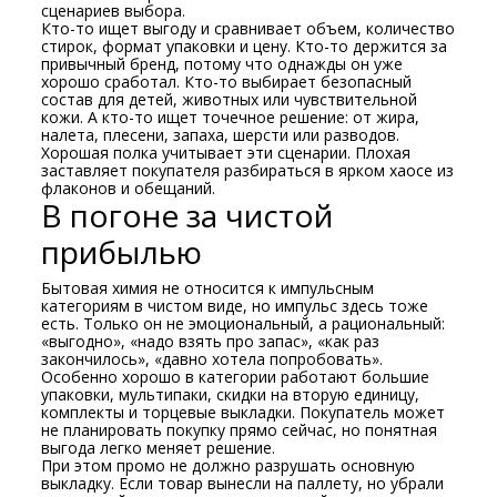
сценариев выбора.
Кто-то ищет выгоду и сравнивает объем, количество
стирок, формат упаковки и цену. Кто-то держится за
привычный бренд, потому что однажды он уже
хорошо сработал. Кто-то выбирает безопасный
состав для детей, животных или чувствительной
кожи. А кто-то ищет точечное решение: от жира,
налета, плесени, запаха, шерсти или разводов.
Хорошая полка учитывает эти сценарии. Плохая
заставляет покупателя разбираться в ярком хаосе из
флаконов и обещаний.
В погоне за чистой
прибылью
Бытовая химия не относится к импульсным
категориям в чистом виде, но импульс здесь тоже
есть. Только он не эмоциональный, а рациональный:
«выгодно», «надо взять про запас», «как раз
закончилось», «давно хотела попробовать».
Особенно хорошо в категории работают большие
упаковки, мультипаки, скидки на вторую единицу,
комплекты и торцевые выкладки. Покупатель может
не планировать покупку прямо сейчас, но понятная
выгода легко меняет решение.
При этом промо не должно разрушать основную
выкладку. Если товар вынесли на паллету, но убрали