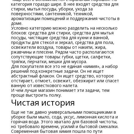
категория гораздо шире. В нее входят средства для
стирки, мытья посуды, уборки, ухода за
поверхностями, сантехникой, техникой,
ароматизации помещений и поддержания чистоты в
доме.
Условно категорию можно разделить на несколько
блоков: средства для стирки, средства для мытья
посуды, чистящие средства для кухни и ванной,
продукты для стекол и зеркал, средства для пола,
освежители воздуха, товары от накипи, жира,
ржавчины и плесени. Рядом часто располагаются
сопутствующие товары: губки, щетки, салфетки,
тряпки, перчатки, мешки для мусора.
Для покупателя все это не единая «химия», а набор
решений под конкретные задачи. Он не ищет
абстрактный флакон. Он ищет средство, которое
отстирает, отмоет, освежит, обезжирит или спасет
ванную от известкового налета.
И чем лучше магазин понимает эти задачи, тем
проще выстроить полку.
Чистая история
Еще не так давно универсальными помощниками в
уборке были мыло, сода, уксус, лимонная кислота и
горячая вода. Этого хватало для базовой чистоты,
но требовало времени, усилий и бытовой смекалки.
Современная бытовая химия пошла по пути