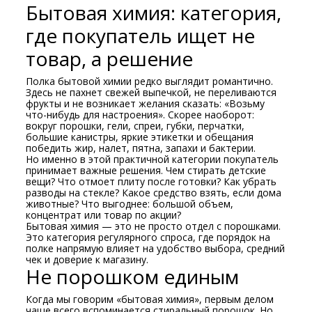
Бытовая химия: категория,
где покупатель ищет не
товар, а решение
Полка бытовой химии редко выглядит романтично.
Здесь не пахнет свежей выпечкой, не переливаются
фрукты и не возникает желания сказать: «Возьму
что-нибудь для настроения». Скорее наоборот:
вокруг порошки, гели, спреи, губки, перчатки,
большие канистры, яркие этикетки и обещания
победить жир, налет, пятна, запахи и бактерии.
Но именно в этой практичной категории покупатель
принимает важные решения. Чем стирать детские
вещи? Что отмоет плиту после готовки? Как убрать
разводы на стекле? Какое средство взять, если дома
животные? Что выгоднее: большой объем,
концентрат или товар по акции?
Бытовая химия — это не просто отдел с порошками.
Это категория регулярного спроса, где порядок на
полке напрямую влияет на удобство выбора, средний
чек и доверие к магазину.
Не порошком единым
Когда мы говорим «бытовая химия», первым делом
чаще всего вспоминается стиральный порошок. Но