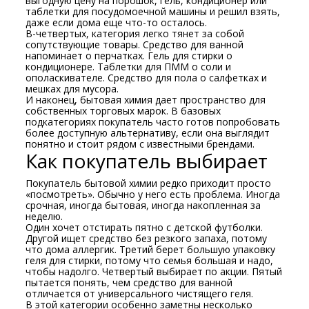
выгодную цену на порошок, гель, кондиционер или
таблетки для посудомоечной машины и решил взять,
даже если дома еще что-то осталось.
В-четвертых, категория легко тянет за собой
сопутствующие товары. Средство для ванной
напоминает о перчатках. Гель для стирки о
кондиционере. Таблетки для ПММ о соли и
ополаскивателе. Средство для пола о салфетках и
мешках для мусора.
И наконец, бытовая химия дает пространство для
собственных торговых марок. В базовых
подкатегориях покупатель часто готов попробовать
более доступную альтернативу, если она выглядит
понятно и стоит рядом с известными брендами.
Как покупатель выбирает
Покупатель бытовой химии редко приходит просто
«посмотреть». Обычно у него есть проблема. Иногда
срочная, иногда бытовая, иногда накопленная за
неделю.
Один хочет отстирать пятно с детской футболки.
Другой ищет средство без резкого запаха, потому
что дома аллергик. Третий берет большую упаковку
геля для стирки, потому что семья большая и надо,
чтобы надолго. Четвертый выбирает по акции. Пятый
пытается понять, чем средство для ванной
отличается от универсального чистящего геля.
В этой категории особенно заметны несколько