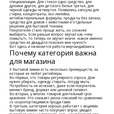
специализации. Для стекол одно средство, для
духовки другое, для детского белья третье, для
черной одежды четвертое. Появились капсулы для
стирки, концентраты, эко-линейки,
антибактериальные формулы, продукты без запаха,
средства для домов с животными и отдельные
решения для бытовой техники.
Покупателю стало проще жить, но сложнее
выбирать. Если раньше вопрос звучал как «чем
помыть?», то теперь он звучит иначе: «какое именно
средство из двадцати похожих мне нужно?»
Вот здесь и начинается работа мерчандайзинга.
Почему категория важна
для магазина
У бытовой химии есть несколько преимуществ, за
которые ее любят ритейлеры.
Во-первых, это товары регулярного спроса. Дом
нужно убирать, одежду стирать, посуду мыть.
Потребность не исчезает, даже если покупатель
меняет бренд, формат или ценовой сегмент.
Во-вторых, у многих товаров длительный срок
хранения. Это снижает риски списаний по сравнению
со скоропортящимися продуктами.
В-третьих, категория хорошо работает с акциями.
Бытовую химию часто покупают впрок: увидел