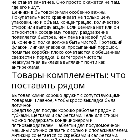
не станет заметнее. Оно просто окажется не там,
где его ищут.
Ценники в бытовой химии особенно важны.
Покупатель часто сравнивает не только цену
упаковки, но и объем, концентрацию, количество
стирок или выгоду акции. Если ценника нет или он
относится к соседнему товару, раздражение
появляется быстрее, чем пена на новой губке.
И, конечно, полка должна быть чистой. Протекший
флакон, липкая упаковка, просыпанный порошок,
помятые коробки плохо сочетаются с обещанием
свежести и порядка. В категории чистоты
неаккуратная выкладка выглядит почти как
антиреклама.
Товары-комплементы: что
поставить рядом
Бытовая химия хорошо дружит с сопутствующими
товарами. Главное, чтобы кросс-выкладка была
логичной.
Средство для посуды хорошо работает рядом с
губками, щетками и салфетками. Гель для стирки
можно поддержать кондиционером и
пятновыводителем. Таблетки для посудомоечной
машины логично связать с солью и ополаскивателем.
Антижир сочетается со скребками и салфетками.