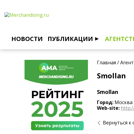
НОВОСТИ
ПУБЛИКАЦИИ
АГЕНТСТ
Главная
/
Агент
Smollan
Smollan
Город:
Москва
Web-site:
http:
Вернуться к 