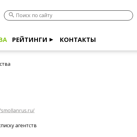
ВА
РЕЙТИНГИ
КОНТАКТЫ
ства
//smollanrus.ru/
списку агентств